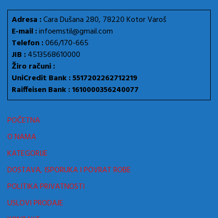
Adresa :
Cara Dušana 280, 78220 Kotor Varoš
E-mail :
infoemstil@gmail.com
Telefon :
066/170-665
JIB :
4513568610000
Žiro računi :
UniCredit Bank : 5517202262712219
Raiffeisen Bank : 1610000356240077
POČETNA
O NAMA
KATEGORIJE
DOSTAVA, ISPORUKA I POVRAT ROBE
POLITIKA PRIVATNOSTI
USLOVI PRODAJE