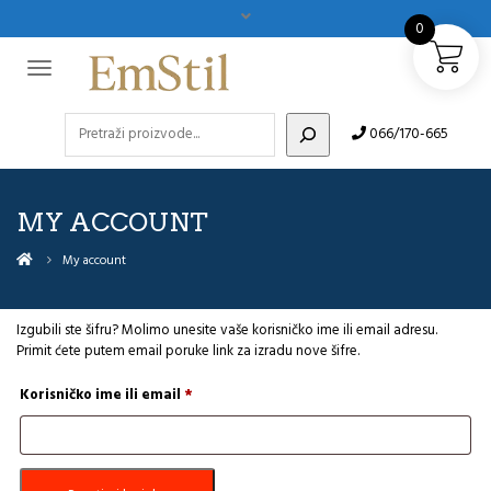
0
Pretraži
066/170-665
MY ACCOUNT
My account
Izgubili ste šifru? Molimo unesite vaše korisničko ime ili email adresu.
Primit ćete putem email poruke link za izradu nove šifre.
Obavezno
Korisničko ime ili email
*