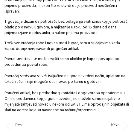
ili na zamjenu za drugi proizvod. Povrat sredstava se kupcu vraća po
prijemu proizvoda, i nakon što se utvrdi da je proizvod neoštećen i
ispravan.
Trgovac je dužan da potrošaču bez odlaganja vrati iznos koji je potrošač
platio po osnovu ugovora, a najkasnije u roku od 15 dana od dana
prijema izjave o odustanku, a nakon prijema proizvoda.
Troškove vraćanja robe i novca snosi kupac, sem u slučajevima kada
kupac dobije neispravan ili pogrešan artikal.
Povrat sredstava se može izvršiti samo ukoliko je kupac postupio po
proceduri za povrat robe.
Povraćaj sredstava se vrši isključivo na gore navedeni način, uplatom na
tekući račun i nije moguće slati novac po kuriru u gotovini.
Poručeni artikal, bez prethodnog kontakta i dogovora sa operaterima u
Online prodavnici, koji je gore naveden, ne možete samoinicijativno
mijenjati/zahtjevati novac u nekom od EM STIL maloprodajnih objekata ili
slati na adrese koje su navedene na računu/otpremnici.
Prev
Next