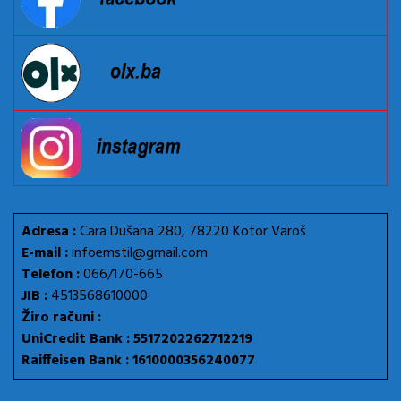
Adresa :
Cara Dušana 280, 78220 Kotor Varoš
E-mail :
infoemstil@gmail.com
Telefon :
066/170-665
JIB :
4513568610000
Žiro računi :
UniCredit Bank : 5517202262712219
Raiffeisen Bank : 1610000356240077