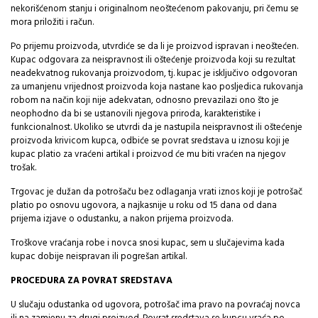
nekorišćenom stanju i originalnom neoštećenom pakovanju, pri čemu se
mora priložiti i račun.
Po prijemu proizvoda, utvrdiće se da li je proizvod ispravan i neoštećen.
Kupac odgovara za neispravnost ili oštećenje proizvoda koji su rezultat
neadekvatnog rukovanja proizvodom, tj. kupac je isključivo odgovoran
za umanjenu vrijednost proizvoda koja nastane kao posljedica rukovanja
robom na način koji nije adekvatan, odnosno prevazilazi ono što je
neophodno da bi se ustanovili njegova priroda, karakteristike i
funkcionalnost. Ukoliko se utvrdi da je nastupila neispravnost ili oštećenje
proizvoda krivicom kupca, odbiće se povrat sredstava u iznosu koji je
kupac platio za vraćeni artikal i proizvod će mu biti vraćen na njegov
trošak.
Trgovac je dužan da potrošaču bez odlaganja vrati iznos koji je potrošač
platio po osnovu ugovora, a najkasnije u roku od 15 dana od dana
prijema izjave o odustanku, a nakon prijema proizvoda.
Troškove vraćanja robe i novca snosi kupac, sem u slučajevima kada
kupac dobije neispravan ili pogrešan artikal.
PROCEDURA ZA POVRAT SREDSTAVA
U slučaju odustanka od ugovora, potrošač ima pravo na povraćaj novca