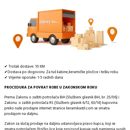
✔ Trošak dostave: 10 KM
✔Dostava po dogovoru: Za tuš kabine,keramičke pločice i tešku robu
✔ Vrijeme isporuke: 1-5 radnih dana
PROCEDURA ZA POVRAT ROBE U ZAKONSKOM ROKU
Prema Zakonu o zaštiti potrošača BiH (Službeni glasnik BiH, br. 25/06) i
Zakonu o zaštiti potrošača RS (Službeni glasnik 6/12, 63/14) kupovina
preko naše prodajne internet stranice keramikastil.com se smatra
prodajom na daljinu.
Zakon za slučaj prodaje na daljinu ustanovljava pravo kupca, koji se
smatra potrošačem (fizičko lice koje proizvod kupuje radi namirenja svojih