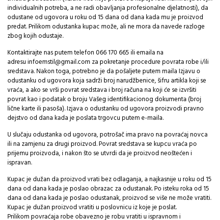
individualnih potreba, a ne radi obavljanja profesionalne djelatnosti), da
odustane od ugovora u roku od 15 dana od dana kada mu je proizvod
predat. Prilikom odustanka kupac može, ali ne mora da navede razloge
zbog kojih odustaje.
Kontaktirajte nas putem telefon 066 170 665 ili emaila na
adresu infoemstil@gmail.com za pokretanje procedure povrata robe i/ili
sredstava. Nakon toga, potrebno je da pošaljete putem maila Izjavu o
odustanku od ugovora koja sadrži broj narudžbenice, šifru artikla koji se
vraća, a ako se vrši povrat sredstava i broj računa na koji će se izvršiti
povrat kao i podatak o broju Vašeg identifikacionog dokumenta (broj
lične karte ili pasoša). Izjava o odustanku od ugovora proizvodi pravno
dejstvo od dana kada je poslata trgovcu putem e-maila.
U slučaju odustanka od ugovora, potrošač ima pravo na povraćaj novca
ili na zamjenu za drugi proizvod. Povrat sredstava se kupcu vraća po
prijemu proizvoda, i nakon što se utvrdi da je proizvod neoštećen i
ispravan.
Kupac je dužan da proizvod vrati bez odlaganja, a najkasnije u roku od 15
dana od dana kada je poslao obrazac za odustanak. Po isteku roka od 15
dana od dana kada je poslao odustanak, proizvod se više ne može vratiti.
Kupac je dužan proizvod vratiti u poslovnicu iz koje je poslat.
Prilikom povraćaja robe obavezno je robu vratiti u ispravnom i