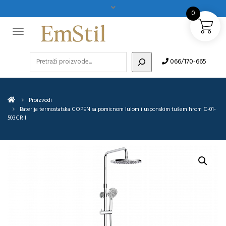
0
Pretraži
066/170-665
Proizvodi
Baterija termostatska COPEN sa pomicnom lulom i usponskim tušem hrom C-01-
503CR I