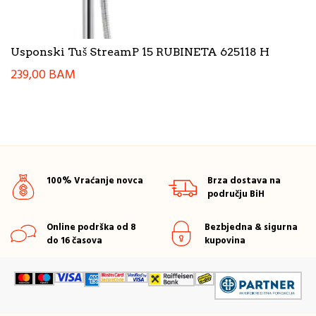
Usponski Tuš StreamP 15 RUBINETA 625118 H
239,00
BAM
100% Vraćanje novca
Brza dostava na
području BiH
Online podrška od 8
Bezbjedna & sigurna
do 16 časova
kupovina