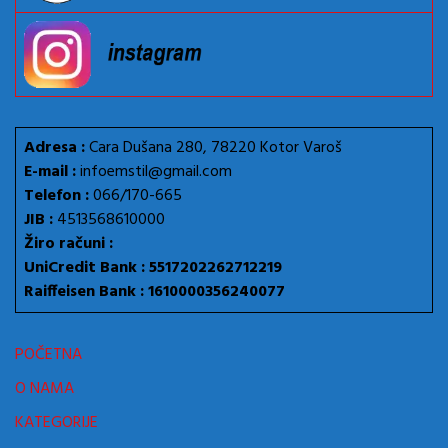
Adresa :
Cara Dušana 280, 78220 Kotor Varoš
E-mail :
infoemstil@gmail.com
Telefon :
066/170-665
JIB :
4513568610000
Žiro računi :
UniCredit Bank : 5517202262712219
Raiffeisen Bank : 1610000356240077
POČETNA
O NAMA
KATEGORIJE