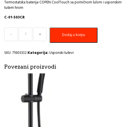
Termostatska baterija COPEN CoolTouch sa pomičnom lulom i usponskim
tušem hrom
C-01-503CR
Baterija
Dodaj u korpu
termostatska
COPEN
sa
pomicnom
SKU:
71603332
Kategorija:
Usponski tuševi
lulom
i
Povezani proizvodi
usponskim
tušem
hrom
C-
01-
503CR
I
količina