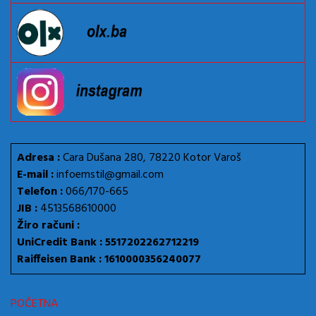
Adresa :
Cara Dušana 280, 78220 Kotor Varoš
E-mail :
infoemstil@gmail.com
Telefon :
066/170-665
JIB :
4513568610000
Žiro računi :
UniCredit Bank : 5517202262712219
Raiffeisen Bank : 1610000356240077
POČETNA