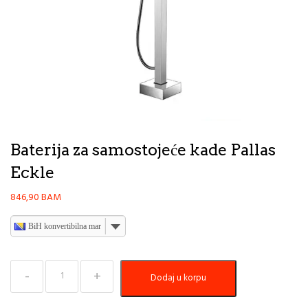
Baterija za samostojeće kade Pallas
Eckle
846,90
BAM
BiH konvertibilna marka
Baterija
Dodaj u korpu
za
samostojeće
kade