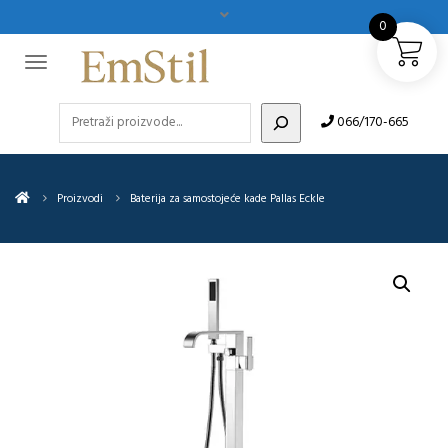
0
Pretraži
066/170-665
Proizvodi
Baterija za samostojeće kade Pallas Eckle