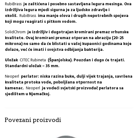
RubiBrass
je zaštićena i posebno sastavljena legura mesinga. Ova
izdržljiva legura mjedi sigurna je za ljudsko zdravlje i
okoliš.
RubiBrass
ima manje olova i drugih nepotrebnih spojeva
koji mogu reagirati s pitkom vodom.
SolidChrom
je izdržljiv i dugotrajan kromirani premaz vrhunske
kvalitete. Ovaj kromirani premaz otporan na abraziju (20-25
mikrona) ne samo da će blistati u vašoj kupaonici godinama koje
dolaze, već će imati i svojstva odbijanja bakterija.
Uložak
CITEC Rubineta
(Španjolska). Pouzdan i dugo će trajati.
Standardni uložak – 35 mm.
Neoperl
perlator: niska razina buke, dulji vijek trajanja, savršena
kvaliteta protoka vode, poboljšana otpornost na
kamenac.
Neoperl
je vodeći svjetski proizvođač perlatora sa
sjedištem u Njemačkoj.
Povezani proizvodi