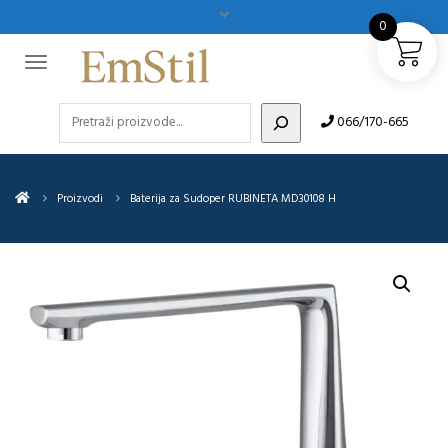
0
Pretraži
066/170-665
Proizvodi
Baterija za Sudoper RUBINETA MD30108 H