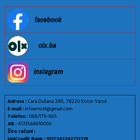
Adresa :
Cara Dušana 280, 78220 Kotor Varoš
E-mail :
infoemstil@gmail.com
Telefon :
066/170-665
JIB :
4513568610000
Žiro računi :
UniCredit Bank : 5517202262712219