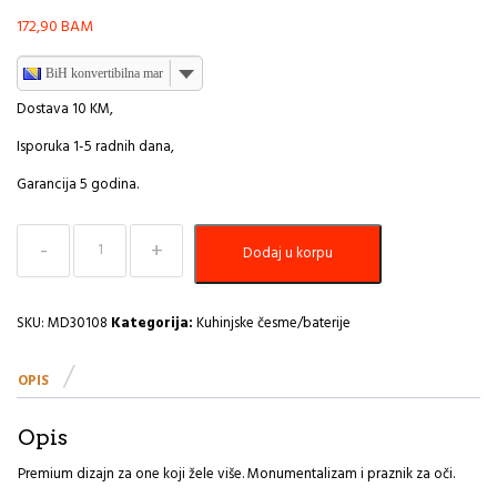
172,90
BAM
BiH konvertibilna marka
Dostava 10 KM,
Isporuka 1-5 radnih dana,
Garancija 5 godina.
Baterija
Dodaj u korpu
za
Sudoper
RUBINETA
MD30108
SKU:
MD30108
Kategorija:
Kuhinjske česme/baterije
H
količina
OPIS
Opis
Premium dizajn za one koji žele više. Monumentalizam i praznik za oči.