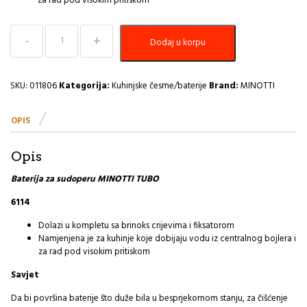
za rad pod visokim pritiskom
Baterija
Dodaj u korpu
za
Sudoper
TUBO
6114
SKU:
011806
Kategorija:
Kuhinjske česme/baterije
Brand:
MINOTTI
I
količina
OPIS
Opis
Baterija za sudoperu MINOTTI TUBO
6114
Dolazi u kompletu sa brinoks crijevima i fiksatorom
Namjenjena je za kuhinje koje dobijaju vodu iz centralnog bojlera i
za rad pod visokim pritiskom
Savjet
Da bi površina baterije što duže bila u besprjekornom stanju, za čišćenje