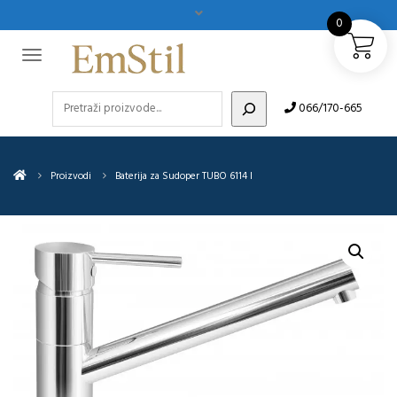
0
Pretraži
066/170-665
Proizvodi
Baterija za Sudoper TUBO 6114 I