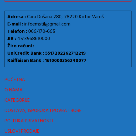
Adresa :
Cara Dušana 280, 78220 Kotor Varoš
E-mail :
infoemstil@gmail.com
Telefon :
066/170-665
JIB :
4513568610000
Žiro računi :
UniCredit Bank : 5517202262712219
Raiffeisen Bank : 1610000356240077
POČETNA
O NAMA
KATEGORIJE
DOSTAVA, ISPORUKA I POVRAT ROBE
POLITIKA PRIVATNOSTI
USLOVI PRODAJE