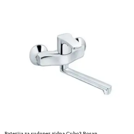
Baterija za sudoper zidna Cubo3 Rosan