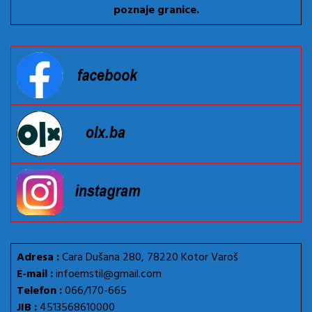
poznaje granice.
Adresa :
Cara Dušana 280, 78220 Kotor Varoš
E-mail :
infoemstil@gmail.com
Telefon :
066/170-665
JIB :
4513568610000