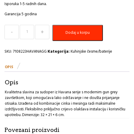
Isporuka 1-5 radnih dana.
Garancija 5 godina
Baterija
Dodaj u korpu
za
sudoper+set
za
ugradnju
SKU:
7108223HAVANAGG
Kategorija:
Kuhinjske česme/baterije
gun
grey
OPIS
Inter
Ceramic
Havana
Opis
MG
količina
Kvalitetna slavina za sudoper iz Havana serije s modernim gun grey
završetkom, koji omogućava lako održavanje i ne doušta prijanjanje
otisaka. Izrađena od kombinacije cinka i mesinga radi maksimalne
izdržljivosti. Fleksibilno priključno crijevo olakšava instalaciju i korisničku
upotrebu. Dimenzije: 32 × 21 × 6 cm.
Povezani proizvodi