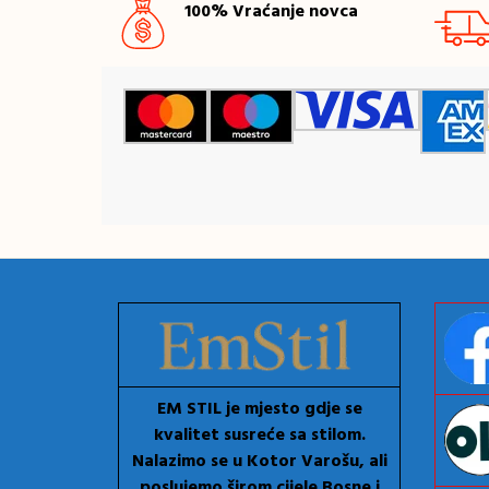
100% Vraćanje novca
EM STIL je mjesto gdje se
kvalitet susreće sa stilom.
Nalazimo se u Kotor Varošu, ali
poslujemo širom cijele Bosne i