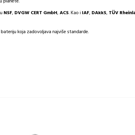
u planete.
su
NSF
,
DVGW CERT GmbH
,
ACS
. Kao i
IAF
,
DAkkS
,
TÜV Rheinl
u bateriju koja zadovoljava najviše standarde.