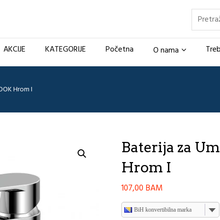
Pretraž
AKCIJE
KATEGORIJE
Početna
Treb
O nama
NOOK Hrom I
Baterija za 
Hrom I
107,00
BAM
BiH konvertibilna marka