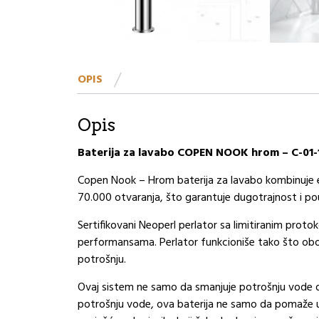
OPIS
Opis
Baterija za lavabo COPEN NOOK hrom – C-01
Copen Nook – Hrom baterija za lavabo kombinuje 
70.000 otvaranja, što garantuje dugotrajnost i pou
Sertifikovani Neoperl perlator sa limitiranim pr
performansama. Perlator funkcioniše tako što oboga
potrošnju.
Ovaj sistem ne samo da smanjuje potrošnju vode d
potrošnju vode, ova baterija ne samo da pomaže u o