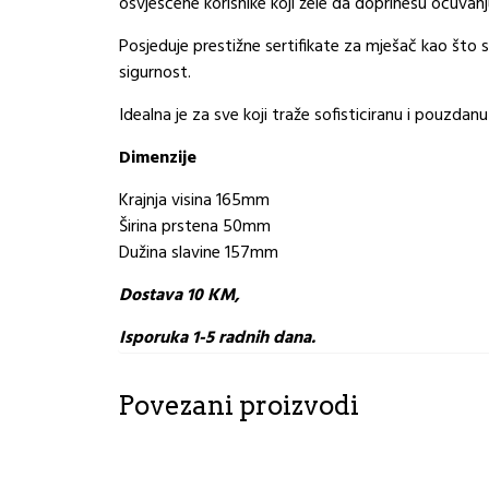
osvješćene korisnike koji žele da doprinesu očuvanj
Posjeduje prestižne sertifikate za mješač kao što 
sigurnost.
Idealna je za sve koji traže sofisticiranu i pouzdan
Dimenzije
Krajnja visina 165mm
Širina prstena 50mm
Dužina slavine 157mm
Dostava 10 KM,
Isporuka 1-5 radnih dana.
Povezani proizvodi