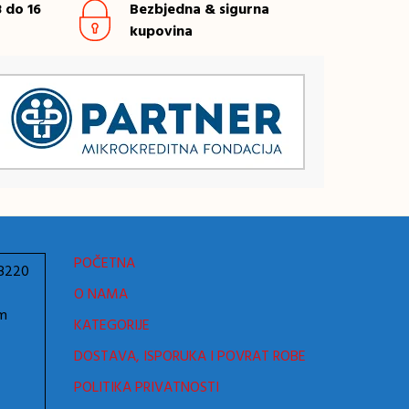
 do 16
Bezbjedna & sigurna
kupovina
POČETNA
78220
O NAMA
om
KATEGORIJE
DOSTAVA, ISPORUKA I POVRAT ROBE
POLITIKA PRIVATNOSTI