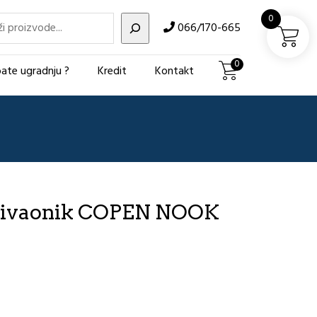
i
0
066/170-665
0
ate ugradnju ?
Kredit
Kontakt
Umivaonik COPEN NOOK