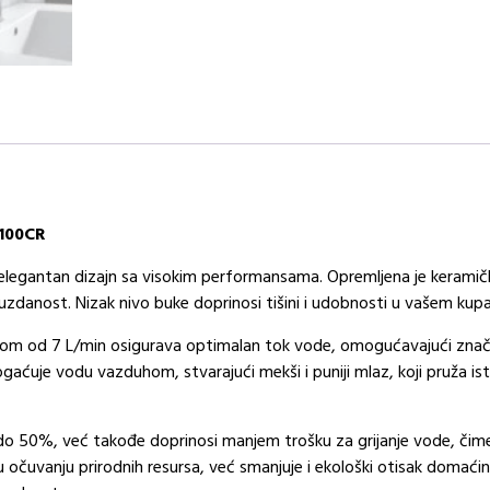
I
količina
-100CR
elegantan dizajn sa visokim performansama. Opremljena je keramič
zdanost. Nizak nivo buke doprinosi tišini i udobnosti u vašem kupat
otokom od 7 L/min osigurava optimalan tok vode, omogućavajući z
ćuje vodu vazduhom, stvarajući mekši i puniji mlaz, koji pruža ist
o 50%, već takođe doprinosi manjem trošku za grijanje vode, čime
čuvanju prirodnih resursa, već smanjuje i ekološki otisak domaćins