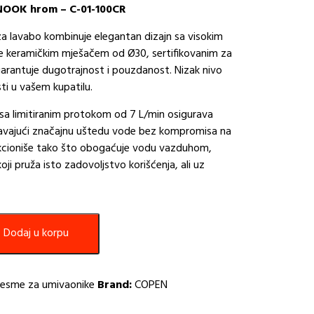
 NOOK hrom – C-01-100CR
a lavabo kombinuje elegantan dizajn sa visokim
 keramičkim mješačem od Ø30, sertifikovanim za
arantuje dugotrajnost i pouzdanost. Nizak nivo
sti u vašem kupatilu.
r sa limitiranim protokom od 7 L/min osigurava
vajući značajnu uštedu vode bez kompromisa na
kcioniše tako što obogaćuje vodu vazduhom,
koji pruža isto zadovoljstvo korišćenja, ali uz
Dodaj u korpu
esme za umivaonike
Brand:
COPEN