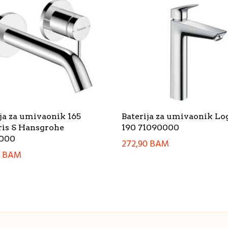
ja za umivaonik 165
Baterija za umivaonik Lo
ris S Hansgrohe
190 71090000
000
272,90
BAM
0
BAM