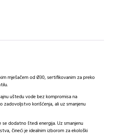
kim mješačem od Ø30, sertifikovanim za preko
ilu.
načajnu uštedu vode bez kompromisa na
o zadovoljstvo korišćenja, ali uz smanjenu
 se dodatno štedi energija. Uz smanjenu
tva, čineći je idealnim izborom za ekološki