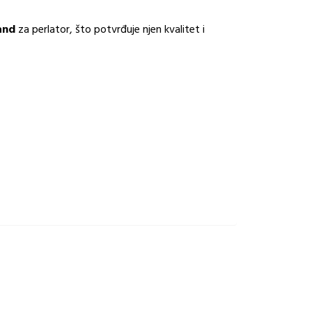
and
za perlator, što potvrđuje njen kvalitet i