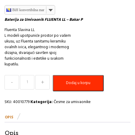
BiH konvertibilna marka
Baterija za Umivaonik FLUENTA LL – Bakar P
Fluenta Slavina LL
L modeli upotpuniće prostor po vašem
ukusu, uz Fluenta sanitarnu keramiku
ovalnih ivica, elegantnog i modernog
dizajna, stvarajući savršen spoj
funkcionalnosti i estetike u svakom
kupatilu.
Baterija
Dodaj u korpu
za
Umivaonik
FLUENTA
LL
SKU:
40010779
Kategorija:
Česme za umivaonike
-
Bakar
OPIS
PEŠTAN
količina
Opis