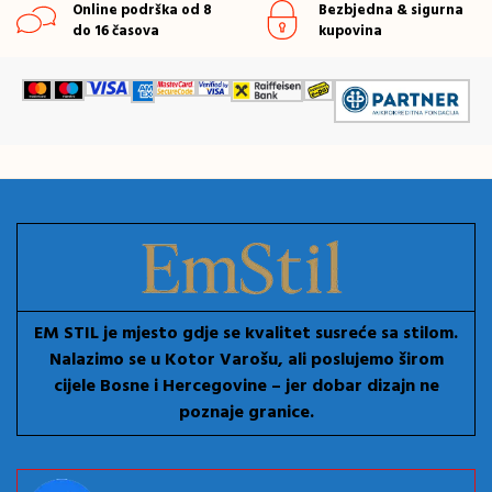
Online podrška od 8
Bezbjedna & sigurna
do 16 časova
kupovina
EM STIL je mjesto gdje se kvalitet susreće sa stilom.
Nalazimo se u Kotor Varošu, ali poslujemo širom
cijele Bosne i Hercegovine – jer dobar dizajn ne
poznaje granice.