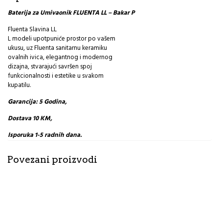
Baterija za Umivaonik FLUENTA LL – Bakar P
Fluenta Slavina LL
L modeli upotpuniće prostor po vašem
ukusu, uz Fluenta sanitarnu keramiku
ovalnih ivica, elegantnog i modernog
dizajna, stvarajući savršen spoj
funkcionalnosti i estetike u svakom
kupatilu.
Garancija: 5 Godina,
Dostava 10 KM,
Isporuka 1-5 radnih dana.
Povezani proizvodi