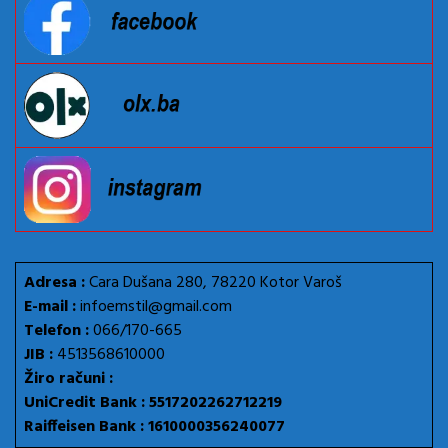
Adresa :
Cara Dušana 280, 78220 Kotor Varoš
E-mail :
infoemstil@gmail.com
Telefon :
066/170-665
JIB :
4513568610000
Žiro računi :
UniCredit Bank : 5517202262712219
Raiffeisen Bank : 1610000356240077