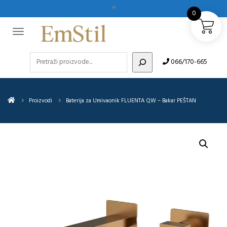
0
Pretraži
066/170-665
Proizvodi
Baterija za Umivaonik FLUENTA QW – Bakar PEŠTAN