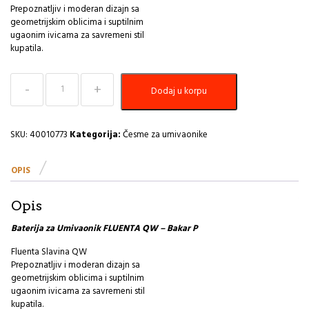
Prepoznatljiv i moderan dizajn sa
geometrijskim oblicima i suptilnim
ugaonim ivicama za savremeni stil
kupatila.
Baterija
Dodaj u korpu
za
Umivaonik
FLUENTA
QW
SKU:
40010773
Kategorija:
Česme za umivaonike
-
Bakar
OPIS
PEŠTAN
količina
Opis
Baterija za Umivaonik FLUENTA QW – Bakar P
Fluenta Slavina QW
Prepoznatljiv i moderan dizajn sa
geometrijskim oblicima i suptilnim
ugaonim ivicama za savremeni stil
kupatila.