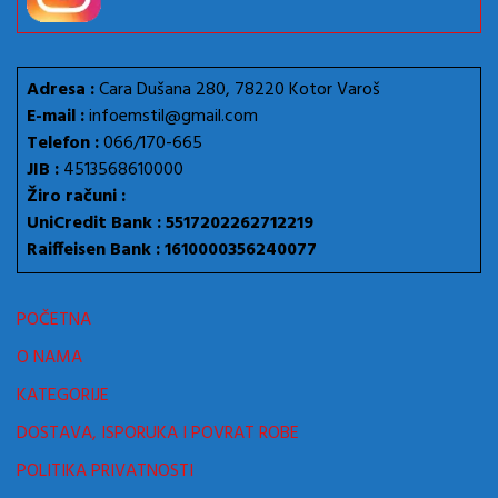
Adresa :
Cara Dušana 280, 78220 Kotor Varoš
E-mail :
infoemstil@gmail.com
Telefon :
066/170-665
JIB :
4513568610000
Žiro računi :
UniCredit Bank : 5517202262712219
Raiffeisen Bank : 1610000356240077
POČETNA
O NAMA
KATEGORIJE
DOSTAVA, ISPORUKA I POVRAT ROBE
POLITIKA PRIVATNOSTI