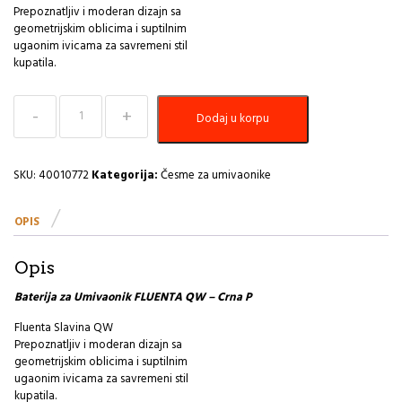
Prepoznatljiv i moderan dizajn sa
geometrijskim oblicima i suptilnim
ugaonim ivicama za savremeni stil
kupatila.
Baterija
Dodaj u korpu
za
Umivaonik
FLUENTA
QW
SKU:
40010772
Kategorija:
Česme za umivaonike
-
Crna
OPIS
PEŠTAN
količina
Opis
Baterija za Umivaonik FLUENTA QW – Crna P
Fluenta Slavina QW
Prepoznatljiv i moderan dizajn sa
geometrijskim oblicima i suptilnim
ugaonim ivicama za savremeni stil
kupatila.