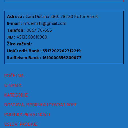
Adresa :
Cara Dušana 280, 78220 Kotor Varoš
E-mail :
infoemstil@gmail.com
Telefon :
066/170-665
JIB :
4513568610000
Žiro računi :
UniCredit Bank : 5517202262712219
Raiffeisen Bank : 1610000356240077
POČETNA
O NAMA
KATEGORIJE
DOSTAVA, ISPORUKA I POVRAT ROBE
POLITIKA PRIVATNOSTI
USLOVI PRODAJE