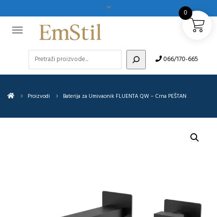
0
Pretraži
066/170-665
Proizvodi
Baterija za Umivaonik FLUENTA QW – Crna PEŠTAN