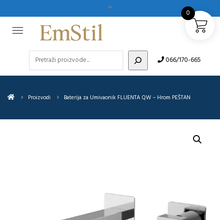
0
Pretraži
066/170-665
Proizvodi
Baterija za Umivaonik FLUENTA QW – Hrom PEŠTAN