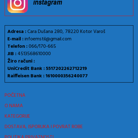
Adresa :
Cara Dušana 280, 78220 Kotor Varoš
E-mail :
infoemstil@gmail.com
Telefon :
066/170-665
JIB :
4513568610000
Žiro računi :
UniCredit Bank : 5517202262712219
Raiffeisen Bank : 1610000356240077
POČETNA
O NAMA
KATEGORIJE
DOSTAVA, ISPORUKA I POVRAT ROBE
POLITIKA PRIVATNOSTI