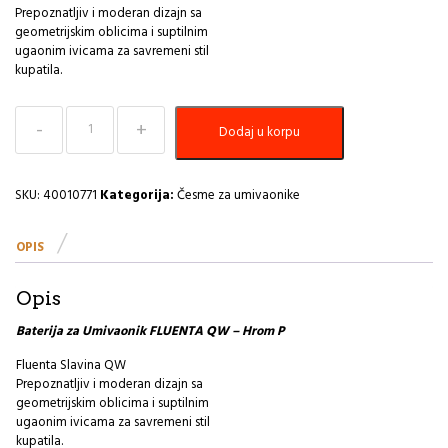
Prepoznatljiv i moderan dizajn sa
geometrijskim oblicima i suptilnim
ugaonim ivicama za savremeni stil
kupatila.
Baterija
Dodaj u korpu
za
Umivaonik
FLUENTA
QW
SKU:
40010771
Kategorija:
Česme za umivaonike
-
Hrom
OPIS
PEŠTAN
količina
Opis
Baterija za Umivaonik FLUENTA QW – Hrom P
Fluenta Slavina QW
Prepoznatljiv i moderan dizajn sa
geometrijskim oblicima i suptilnim
ugaonim ivicama za savremeni stil
kupatila.