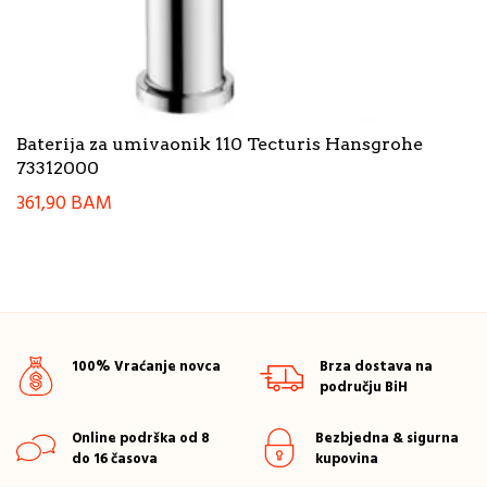
Baterija za umivaonik 110 Tecturis Hansgrohe
73312000
361,90
BAM
100% Vraćanje novca
Brza dostava na
području BiH
Online podrška od 8
Bezbjedna & sigurna
do 16 časova
kupovina