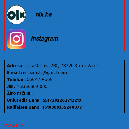
Adresa :
Cara Dušana 280, 78220 Kotor Varoš
E-mail :
infoemstil@gmail.com
Telefon :
066/170-665
JIB :
4513568610000
Žiro računi :
UniCredit Bank : 5517202262712219
Raiffeisen Bank : 1610000356240077
POČETNA