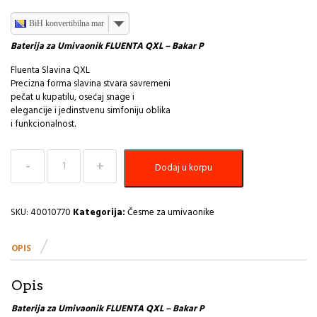
BiH konvertibilna marka
Baterija za Umivaonik FLUENTA QXL – Bakar P
Fluenta Slavina QXL
Precizna forma slavina stvara savremeni
pečat u kupatilu, osećaj snage i
elegancije i jedinstvenu simfoniju oblika
i funkcionalnost.
Baterija
Dodaj u korpu
za
Umivaonik
FLUENTA
QXL
SKU:
40010770
Kategorija:
Česme za umivaonike
-
Bakar
OPIS
PEŠTAN
količina
Opis
Baterija za Umivaonik FLUENTA QXL – Bakar P