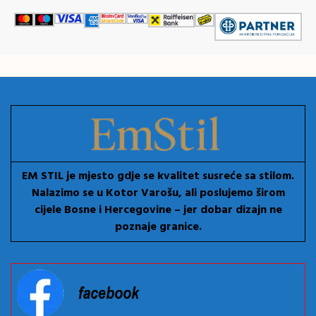
EM STIL je mjesto gdje se kvalitet susreće sa stilom.
Nalazimo se u Kotor Varošu, ali poslujemo širom
cijele Bosne i Hercegovine – jer dobar dizajn ne
poznaje granice.