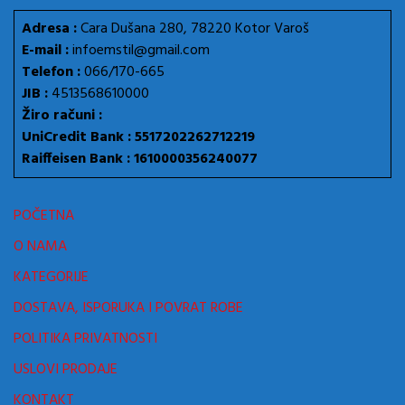
Adresa :
Cara Dušana 280, 78220 Kotor Varoš
E-mail :
infoemstil@gmail.com
Telefon :
066/170-665
JIB :
4513568610000
Žiro računi :
UniCredit Bank : 5517202262712219
Raiffeisen Bank : 1610000356240077
POČETNA
O NAMA
KATEGORIJE
DOSTAVA, ISPORUKA I POVRAT ROBE
POLITIKA PRIVATNOSTI
USLOVI PRODAJE
KONTAKT