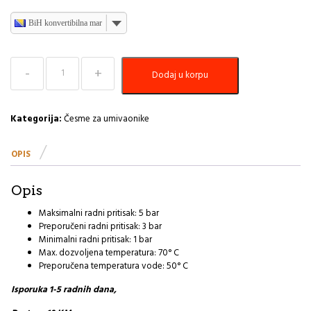
BiH konvertibilna marka
Baterija
Dodaj u korpu
za
umivaonik
visoka
S2
Kategorija:
Česme za umivaonike
Gold
Rosan
OPIS
količina
Opis
Maksimalni radni pritisak: 5 bar
Preporučeni radni pritisak: 3 bar
Minimalni radni pritisak: 1 bar
Max. dozvoljena temperatura: 70° C
Preporučena temperatura vode: 50° C
Isporuka 1-5 radnih dana,