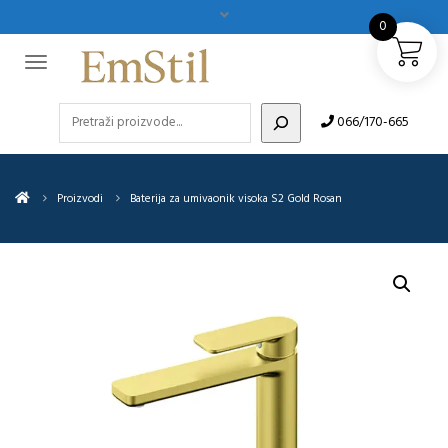
0
Pretraži
066/170-665
Proizvodi
Baterija za umivaonik visoka S2 Gold Rosan