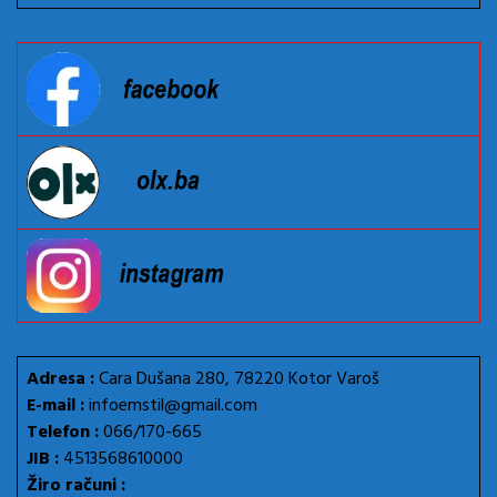
Adresa :
Cara Dušana 280, 78220 Kotor Varoš
E-mail :
infoemstil@gmail.com
Telefon :
066/170-665
JIB :
4513568610000
Žiro računi :