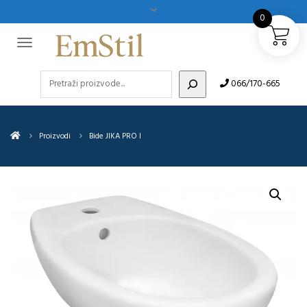
0
Pretraži
066/170-665
Proizvodi
Bide JIKA PRO I