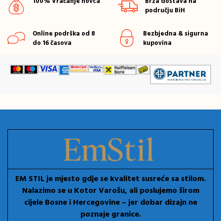
100% Vraćanje novca
Brza dostava na
području BiH
Online podrška od 8
Bezbjedna & sigurna
do 16 časova
kupovina
EM STIL je mjesto gdje se kvalitet susreće sa stilom.
Nalazimo se u Kotor Varošu, ali poslujemo širom
cijele Bosne i Hercegovine – jer dobar dizajn ne
poznaje granice.