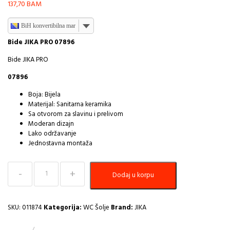
137,70
BAM
BiH konvertibilna marka
Bide JIKA PRO 07896
Bide JIKA PRO
07896
Boja: Bijela
Materijal: Sanitarna keramika
Sa otvorom za slavinu i prelivom
Moderan dizajn
Lako održavanje
Jednostavna montaža
Bide
Dodaj u korpu
JIKA
PRO
I
količina
SKU:
011874
Kategorija:
WC Šolje
Brand:
JIKA