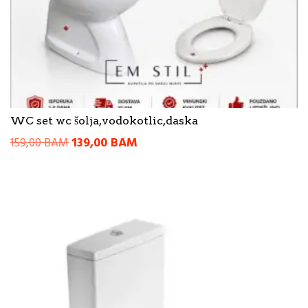
WC set wc šolja,vodokotlic,daska
Original
Current
139,00
BAM
159,00
BAM
price
price
was:
is:
159,00 BAM.
139,00 BAM.