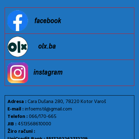
Adresa :
Cara Dušana 280, 78220 Kotor Varoš
E-mail :
infoemstil@gmail.com
Telefon :
066/170-665
JIB :
4513568610000
Žiro računi :