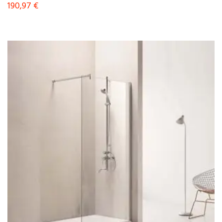
190,97
€