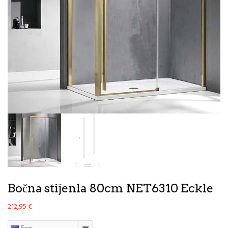
Bočna stijenla 80cm NET6310 Eckle
212,95
€
Euro