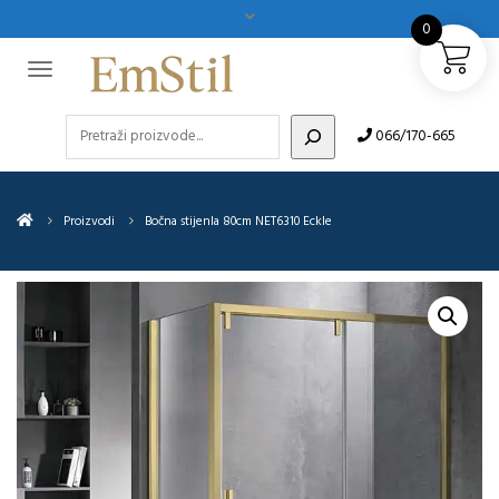
0
Pretraži
066/170-665
Proizvodi
Bočna stijenla 80cm NET6310 Eckle