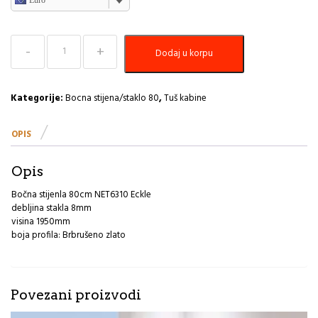
Bočna
Dodaj u korpu
stijenla
80cm
NET6310
Eckle
Kategorije:
Bocna stijena/staklo 80
,
Tuš kabine
količina
OPIS
Opis
Bočna stijenla 80cm NET6310 Eckle
debljina stakla 8mm
visina 1950mm
boja profila: Brbrušeno zlato
Povezani proizvodi