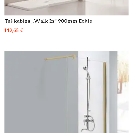
Tuš kabina ,,Walk In” 900mm Eckle
142,65
€