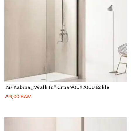
Tuš Kabina ,,Walk In” Crna 900×2000 Eckle
299,00
BAM