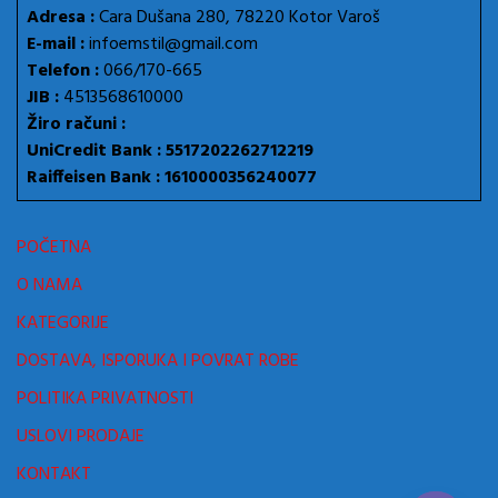
Adresa :
Cara Dušana 280, 78220 Kotor Varoš
E-mail :
infoemstil@gmail.com
Telefon :
066/170-665
JIB :
4513568610000
Žiro računi :
UniCredit Bank : 5517202262712219
Raiffeisen Bank : 1610000356240077
POČETNA
O NAMA
KATEGORIJE
DOSTAVA, ISPORUKA I POVRAT ROBE
POLITIKA PRIVATNOSTI
USLOVI PRODAJE
KONTAKT