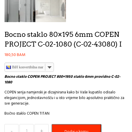
Bocno staklo 80×195 6mm COPEN
PROJECT C-02-1080 (C-02-43080) I
180,50
BAM
BiH konvertibilna marka
Bocno staklo COPEN PROJECT 800×1950 staklo 6mm providno C-02-
1080
COPEN serija namjenski je dizajnirana kako bi Vaše kupatilo odisalo
elegancijom, jednostavnošću i u isto vrijeme bilo apsolutno praktično za
sve generacije.
Bočno staklo COPEN TITAN
Bocno
Dodaj u korpu