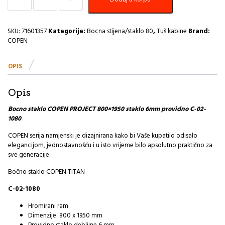
staklo
80x195
6mm
COPEN
SKU:
71601357
Kategorije:
Bocna stijena/staklo 80
,
Tuš kabine
Brand:
PROJECT
COPEN
C-
02-
OPIS
1080
(C-
02-
Opis
43080)
I
Bocno staklo COPEN PROJECT 800×1950 staklo 6mm providno C-02-
količina
1080
COPEN serija namjenski je dizajnirana kako bi Vaše kupatilo odisalo
elegancijom, jednostavnošću i u isto vrijeme bilo apsolutno praktično za
sve generacije.
Bočno staklo COPEN TITAN
C-02-1080
Hromirani ram
Dimenzije: 800 x 1950 mm