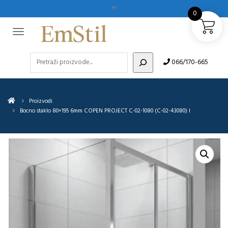
0
Pretraži
066/170-665
Proizvodi
Bocno staklo 80×195 6mm COPEN PROJECT C-02-1080 (C-02-43080) I