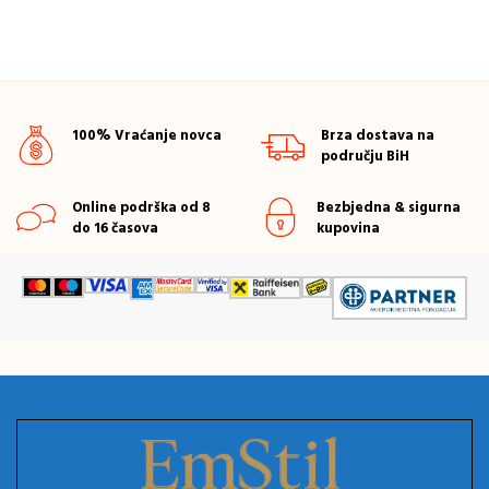
100% Vraćanje novca
Brza dostava na
području BiH
Online podrška od 8
Bezbjedna & sigurna
do 16 časova
kupovina