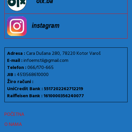
Adresa :
Cara Dušana 280, 78220 Kotor Varoš
E-mail :
infoemstil@gmail.com
Telefon :
066/170-665
JIB :
4513568610000
Žiro računi :
UniCredit Bank : 5517202262712219
Raiffeisen Bank : 1610000356240077
POČETNA
O NAMA