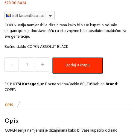
578,90
BAM
BiH konvertibilna marka
COPEN serija namjenski je dizajnirana kako bi Vaše kupatilo odisalo
elegancijom, jednostavnošću i u isto vrijeme bilo apsolutno praktično za
sve generacije.
Bočno staklo COPEN ABSOLUT BLACK
Bocno
Dodaj u korpu
staklo
80x200
6mm
COPEN
SKU:
0374
Kategorije:
Bocna stijena/staklo 80
,
Tuš kabine
Brand:
ABSOLUT
COPEN
BLACK
C-
OPIS
02-
B6080
I
Opis
količina
COPEN serija namjenski je dizajnirana kako bi Vaše kupatilo odisalo