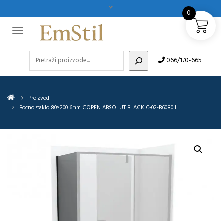
0
Pretraži
066/170-665
Proizvodi
Bocno staklo 80×200 6mm COPEN ABSOLUT BLACK C-02-B6080 I