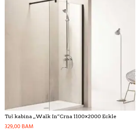
Tuš kabina ,,Walk In”Crna 1100×2000 Eckle
329,00
BAM