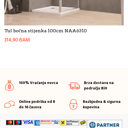
Tuš bočna stijenka 100cm NAA6310
314,90
BAM
100% Vraćanje novca
Brza dostava na
području BiH
Online podrška od 8
Bezbjedna & sigurna
do 16 časova
kupovina