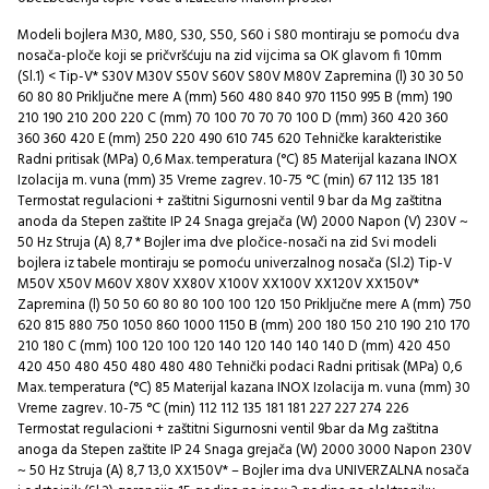
Modeli bojlera M30, M80, S30, S50, S60 i S80 montiraju se pomoću dva
nosača-ploče koji se pričvršćuju na zid vijcima sa OK glavom fi 10mm
(Sl.1) < Tip-V* S30V M30V S50V S60V S80V M80V Zapremina (l) 30 30 50
60 80 80 Priključne mere A (mm) 560 480 840 970 1150 995 B (mm) 190
210 190 210 200 220 C (mm) 70 100 70 70 70 100 D (mm) 360 420 360
360 360 420 E (mm) 250 220 490 610 745 620 Tehničke karakteristike
Radni pritisak (MPa) 0,6 Max. temperatura (°C) 85 Materijal kazana INOX
Izolacija m. vuna (mm) 35 Vreme zagrev. 10-75 °C (min) 67 112 135 181
Termostat regulacioni + zaštitni Sigurnosni ventil 9 bar da Mg zaštitna
anoda da Stepen zaštite IP 24 Snaga grejača (W) 2000 Napon (V) 230V ~
50 Hz Struja (A) 8,7 * Bojler ima dve pločice-nosači na zid Svi modeli
bojlera iz tabele montiraju se pomoću univerzalnog nosača (Sl.2) Tip-V
M50V X50V M60V X80V XX80V X100V XX100V XX120V XX150V*
Zapremina (l) 50 50 60 80 80 100 100 120 150 Priključne mere A (mm) 750
620 815 880 750 1050 860 1000 1150 B (mm) 200 180 150 210 190 210 170
210 180 C (mm) 100 120 100 120 140 120 140 140 140 D (mm) 420 450
420 450 480 450 480 480 480 Tehnički podaci Radni pritisak (MPa) 0,6
Max. temperatura (°C) 85 Materijal kazana INOX Izolacija m. vuna (mm) 30
Vreme zagrev. 10-75 °C (min) 112 112 135 181 181 227 227 274 226
Termostat regulacioni + zaštitni Sigurnosni ventil 9bar da Mg zaštitna
anoga da Stepen zaštite IP 24 Snaga grejača (W) 2000 3000 Napon 230V
~ 50 Hz Struja (A) 8,7 13,0 XX150V* – Bojler ima dva UNIVERZALNA nosača