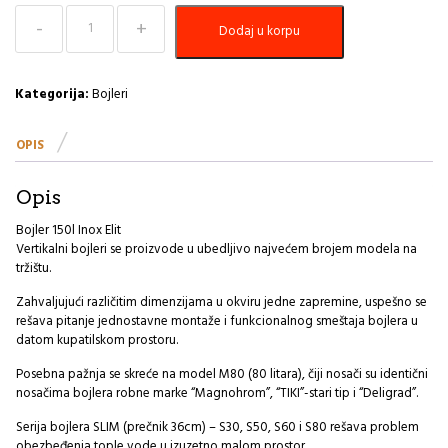
Bojler
Dodaj u korpu
150l
Inox
Elit
količina
Kategorija:
Bojleri
OPIS
Opis
Bojler 150l Inox Elit
Vertikalni bojleri se proizvode u ubedljivo najvećem brojem modela na
tržištu.
Zahvaljujući različitim dimenzijama u okviru jedne zapremine, uspešno se
rešava pitanje jednostavne montaže i funkcionalnog smeštaja bojlera u
datom kupatilskom prostoru.
Posebna pažnja se skreće na model M80 (80 litara), čiji nosači su identični
nosačima bojlera robne marke “Magnohrom”, “TIKI”-stari tip i “Deligrad”.
Serija bojlera SLIM (prečnik 36cm) – S30, S50, S60 i S80 rešava problem
obezbeđenja tople vode u izuzetno malom prostor