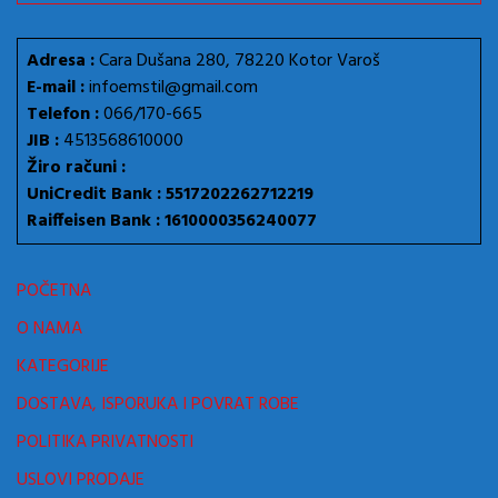
Adresa :
Cara Dušana 280, 78220 Kotor Varoš
E-mail :
infoemstil@gmail.com
Telefon :
066/170-665
JIB :
4513568610000
Žiro računi :
UniCredit Bank : 5517202262712219
Raiffeisen Bank : 1610000356240077
POČETNA
O NAMA
KATEGORIJE
DOSTAVA, ISPORUKA I POVRAT ROBE
POLITIKA PRIVATNOSTI
USLOVI PRODAJE