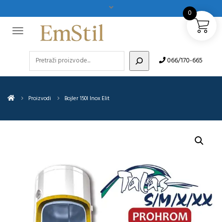
0
Pretraži
066/170-665
Proizvodi
Bojler 150l Inox Elit