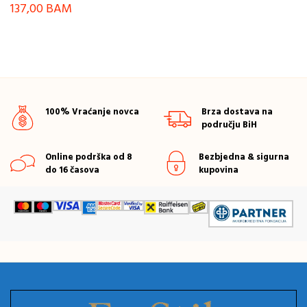
137,00
BAM
100% Vraćanje novca
Brza dostava na
području BiH
Online podrška od 8
Bezbjedna & sigurna
do 16 časova
kupovina