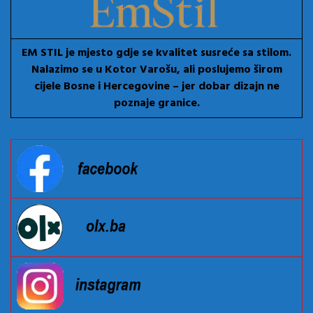
EM STIL je mjesto gdje se kvalitet susreće sa stilom.
Nalazimo se u Kotor Varošu, ali poslujemo širom
cijele Bosne i Hercegovine – jer dobar dizajn ne
poznaje granice.