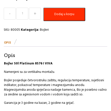
Bojler
Dodaj u korpu
50l
Platinum
H
količina
SKU:
80005
Kategorija:
Bojleri
OPIS
Opis
Bojler 50l Platinum 8576 I VIVA
Namenjeni su za vertikalnu montažu.
Bojler posjeduje četvorostruku zaštitu, regulaciju temperature, svjetlosni
indikator, pokazivač temperature i magnezijumsku anodu.
Magnezijumska anoda sprječava naslage kamenca, što je posebno važno
za sredine sa agresivnom vodom i vodom koja sadrži so.
Garancija je 3 godine na kazan, 2 godine na grijač.