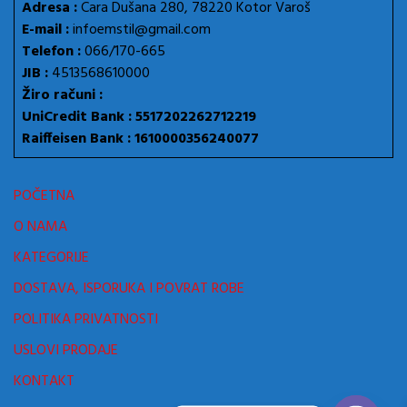
Adresa :
Cara Dušana 280, 78220 Kotor Varoš
E-mail :
infoemstil@gmail.com
Telefon :
066/170-665
JIB :
4513568610000
Žiro računi :
UniCredit Bank : 5517202262712219
Raiffeisen Bank : 1610000356240077
POČETNA
O NAMA
KATEGORIJE
DOSTAVA, ISPORUKA I POVRAT ROBE
POLITIKA PRIVATNOSTI
USLOVI PRODAJE
KONTAKT