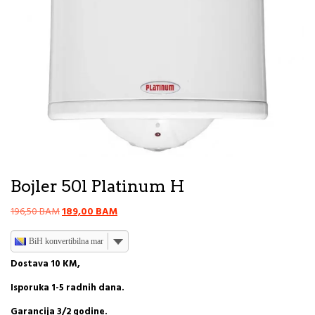
Bojler 50l Platinum H
Original
Current
196,50
BAM
189,00
BAM
price
price
was:
is:
BiH konvertibilna marka
196,50 BAM.
189,00 BAM.
Dostava 10 KM,
Isporuka 1-5 radnih dana.
Garancija 3/2 godine.