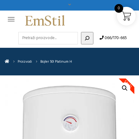
0
Pretraži
066/170-665
Proizvodi
Bojler 50l Platinum H
SALE!