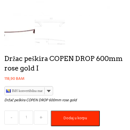
Držac peškira COPEN DROP 600mm
rose gold I
118,90
BAM
BiH konvertibilna marka
Držač peškira COPEN DROP 600mm rose gold
Držac
Dodaj u korpu
peškira
COPEN
DROP