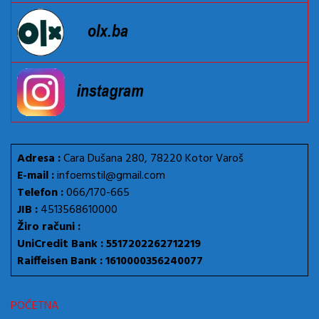
Adresa :
Cara Dušana 280, 78220 Kotor Varoš
E-mail :
infoemstil@gmail.com
Telefon :
066/170-665
JIB :
4513568610000
Žiro računi :
UniCredit Bank : 5517202262712219
Raiffeisen Bank : 1610000356240077
POČETNA