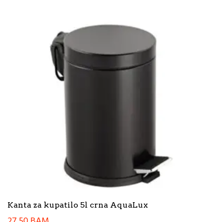
Kanta za kupatilo 5l crna AquaLux
27,50
BAM