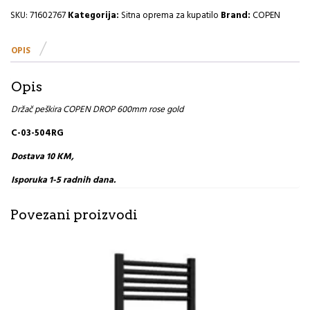
600mm
SKU:
71602767
Kategorija:
Sitna oprema za kupatilo
Brand:
COPEN
rose
gold
OPIS
I
količina
Opis
Držač peškira COPEN DROP 600mm rose gold
C-03-504RG
Dostava 10 KM,
Isporuka 1-5 radnih dana.
Povezani proizvodi