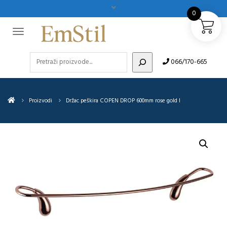
0
Pretraži
066/170-665
Proizvodi
Držac peškira COPEN DROP 600mm rose gold I