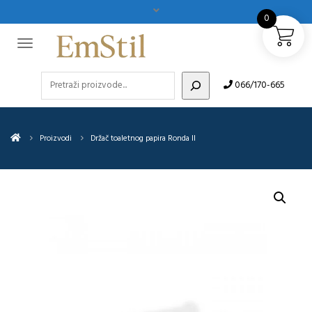
0
Pretraži
066/170-665
Proizvodi
Držač toaletnog papira Ronda II