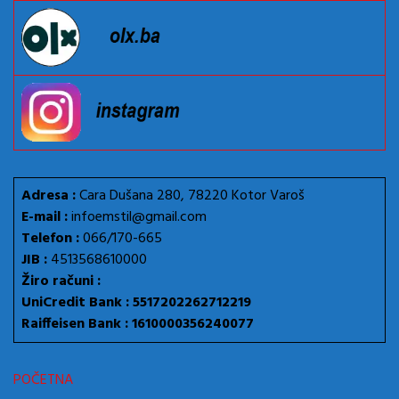
Adresa :
Cara Dušana 280, 78220 Kotor Varoš
E-mail :
infoemstil@gmail.com
Telefon :
066/170-665
JIB :
4513568610000
Žiro računi :
UniCredit Bank : 5517202262712219
Raiffeisen Bank : 1610000356240077
POČETNA