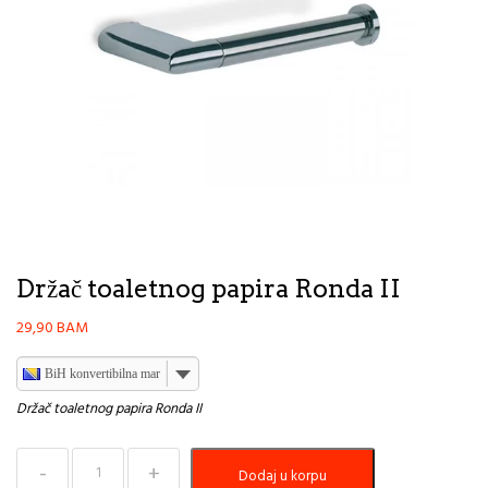
Držač toaletnog papira Ronda II
29,90
BAM
BiH konvertibilna marka
Držač toaletnog papira Ronda II
Držač
Dodaj u korpu
toaletnog