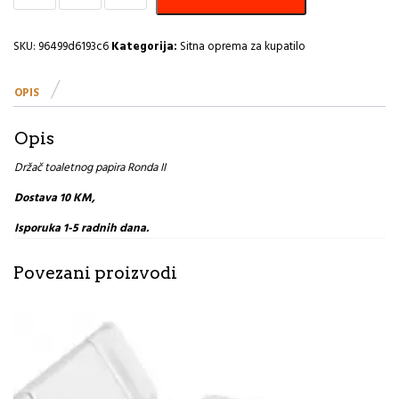
papira
Ronda
II
SKU:
96499d6193c6
Kategorija:
Sitna oprema za kupatilo
količina
OPIS
Opis
Držač toaletnog papira Ronda II
Dostava 10 KM,
Isporuka 1-5 radnih dana.
Povezani proizvodi