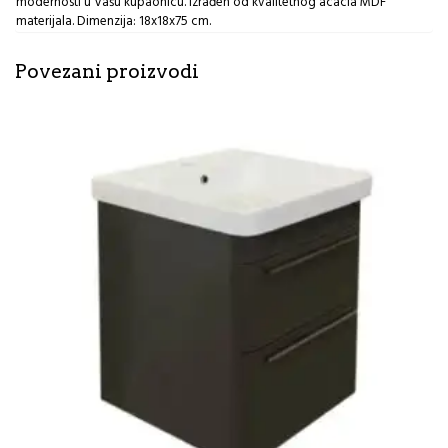
modernosti u Vašu kupaonicu. Izrađen od kvalitetnog acacia MDF
materijala. Dimenzija: 18x18x75 cm.
Povezani proizvodi