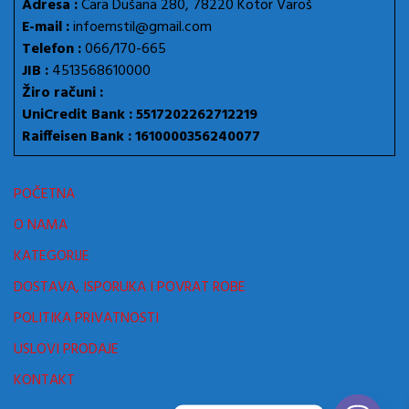
Adresa :
Cara Dušana 280, 78220 Kotor Varoš
E-mail :
infoemstil@gmail.com
Telefon :
066/170-665
JIB :
4513568610000
Žiro računi :
UniCredit Bank : 5517202262712219
Raiffeisen Bank : 1610000356240077
POČETNA
O NAMA
KATEGORIJE
DOSTAVA, ISPORUKA I POVRAT ROBE
POLITIKA PRIVATNOSTI
USLOVI PRODAJE
KONTAKT