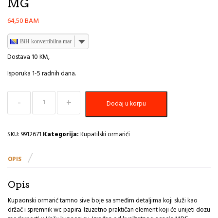
MG
64,50
BAM
BiH konvertibilna marka
Dostava 10 KM,
Isporuka 1-5 radnih dana.
Držač
Dodaj u korpu
toaletnog
papira
sa
spremnikom
SKU:
9912671
Kategorija:
Kupatilski ormarići
Tendance
acacia/mdf
OPIS
MG
količina
Opis
Kupaonski ormarić tamno sive boje sa smeđim detaljima koji služi kao
držač i spremnik wc papira. Izuzetno praktičan element koji će unijeti dozu