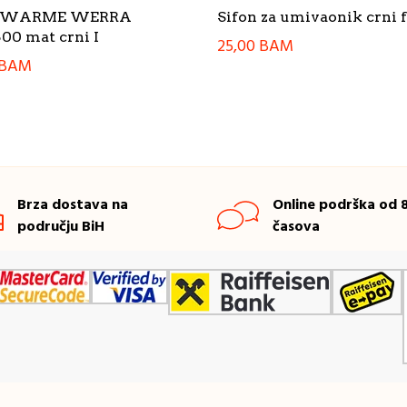
c WARME WERRA
Sifon za umivaonik crni f
00 mat crni I
25,00
BAM
BAM
Brza dostava na
Online podrška od 8
području BiH
časova