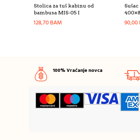
Stolica za tuš kabinu od
Suša
bambusa MIS-05 I
400×8
128,70
BAM
90,00
100% Vraćanje novca