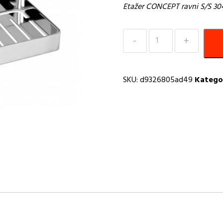
Etažer CONCEPT ravni S/S 3
Etažer
CONCEPT
ravni
S/S
SKU:
d9326805ad49
Kategor
304
ROBUSTO
količina