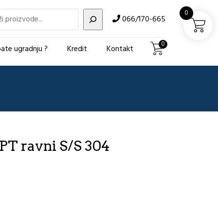
i
0
066/170-665
0
ate ugradnju ?
Kredit
Kontakt
T ravni S/S 304