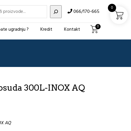
i
0
066/170-665
0
ate ugradnju ?
Kredit
Kontakt
posuda 300L-INOX AQ
OX AQ