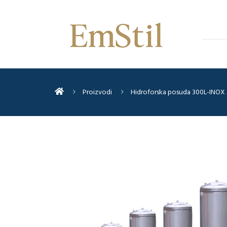
Proizvodi
Hidroforska posuda 300L-INOX