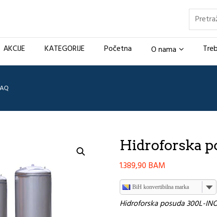
Pretraž
AKCIJE
KATEGORIJE
Početna
Treb
O nama
 AQ
Hidroforska 
1.389,90
BAM
BiH konvertibilna marka
Hidroforska posuda 300L-IN