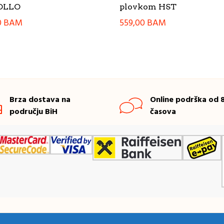
OLLO
plovkom HST
0
BAM
559,00
BAM
Brza dostava na
Online podrška od 8
području BiH
časova