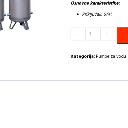
Osnovne karakteristike:
Priključak: 5/4”.
Hidroforska
posuda
300L-
INOX
Kategorija:
Pumpe za vodu
AQ
količina