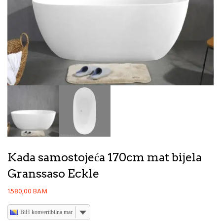
Kada samostojeća 170cm mat bijela
Granssaso Eckle
1.580,00
BAM
BiH konvertibilna marka