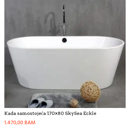
Kada samostojeća 170×80 SkySea Eckle
1.470,00
BAM