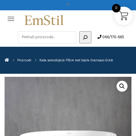
0
Pretraži
066/170-665
Proizvodi
Kada samostojeća 170cm mat bijela Granssaso Eckle