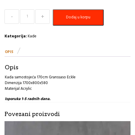
Kada
Dodaj u korpu
samostojeća
170cm
mat
bijela
Kategorija:
Kade
Granssaso
Eckle
OPIS
količina
Opis
Kada samostojeća 170cm Granssaso Eckle
Dimenzija 1700x800x580
Materijal Acrylic
Isporuka 1-5 radnih dana.
Povezani proizvodi