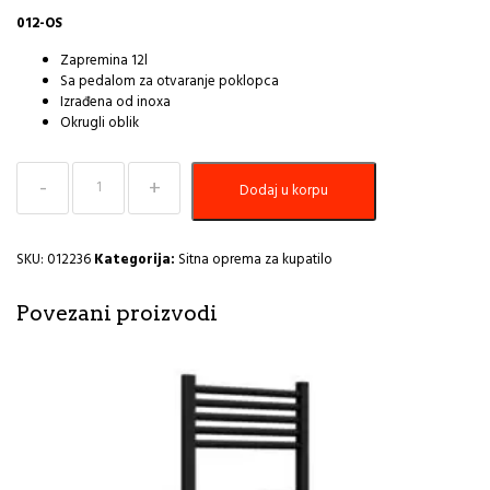
012-OS
Zapremina 12l
Sa pedalom za otvaranje poklopca
Izrađena od inoxa
Okrugli oblik
Kanta
Dodaj u korpu
za
smece
12L
hrom
SKU:
012236
Kategorija:
Sitna oprema za kupatilo
okrugla-
saten
Povezani proizvodi
012-
OS
I
količina