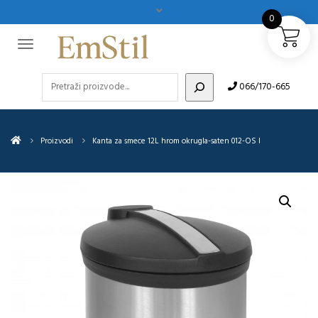
0
Pretraži
066/170-665
Proizvodi
Kanta za smece 12L hrom okrugla-saten 012-OS I