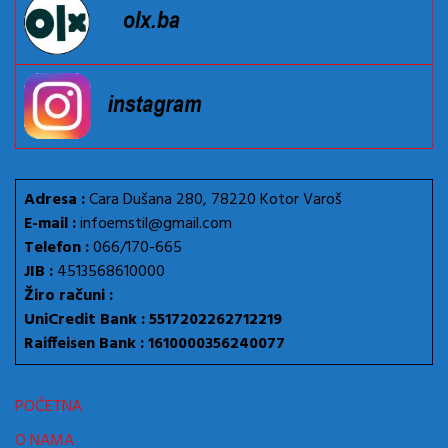
Adresa :
Cara Dušana 280, 78220 Kotor Varoš
E-mail :
infoemstil@gmail.com
Telefon :
066/170-665
JIB :
4513568610000
Žiro računi :
UniCredit Bank : 5517202262712219
Raiffeisen Bank : 1610000356240077
POČETNA
O NAMA