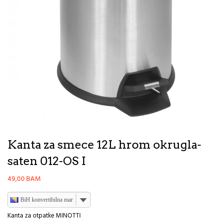
Kanta za smece 12L hrom okrugla-
saten 012-OS I
49,00
BAM
BiH konvertibilna marka
Kanta za otpatke MINOTTI