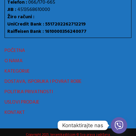
Telefon :
066/170-665
JIB :
4513568610000
Žiro računi :
UniCredit Bank : 5517202262712219
Raiffeisen Bank : 1610000356240077
POČETNA
O NAMA
KATEGORIJE
DOSTAVA, ISPORUKA I POVRAT ROBE
POLITIKA PRIVATNOSTI
USLOVI PRODAJE
KONTAKT
Kontaktirajte nas
Copyright 2025. keramikastil.com © Sva prava zadržana.