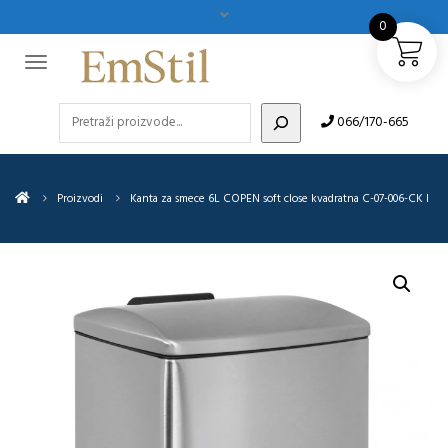
0
Pretraži
066/170-665
Proizvodi
Kanta za smece 6L COPEN soft close kvadratna C-07-006-CK I