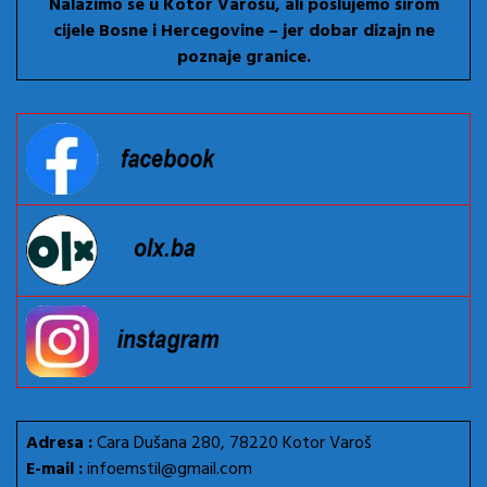
Nalazimo se u Kotor Varošu, ali poslujemo širom
cijele Bosne i Hercegovine – jer dobar dizajn ne
poznaje granice.
Adresa :
Cara Dušana 280, 78220 Kotor Varoš
E-mail :
infoemstil@gmail.com