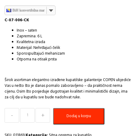
BiH konvertibilna marka
C-07-006-CK
Inox – saten
Zapremina: 6 L
Kvalitetna izrada
Materijal: Nehrđajući čelik
Sporospuštajući mehanizam
Otporna na otisak prsta
Širok asortiman elegantno izrađene kupatilske galanterije COPEN ubjediće
Vas u nešto što je danas pomalo zaboravljeno – da praktičnost nema
cijenu. Osim što posjeduje dugotrajan kvalitet i minimalistički dizajn, ima
za cilj da u kupatilu sve bude nadohvat ruke.
Kanta
Dodaj u korpu
za
smece
6L
COPEN
SKU:
011869
Kategorija:
Sitna oprema za kupatilo