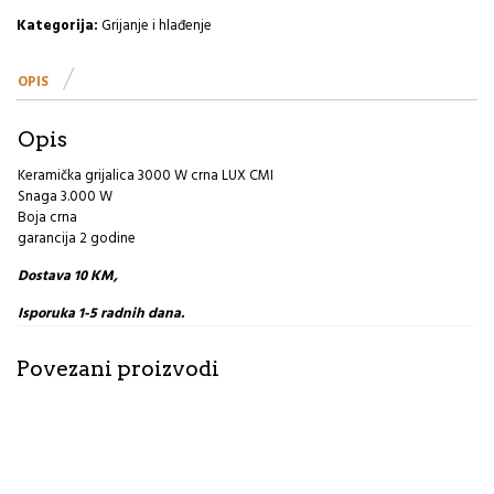
crna
Kategorija:
Grijanje i hlađenje
LUX
CMI
OPIS
količina
Opis
Keramička grijalica 3000 W crna LUX CMI
Snaga 3.000 W
Boja crna
garancija 2 godine
Dostava 10 KM,
Isporuka 1-5 radnih dana.
Povezani proizvodi