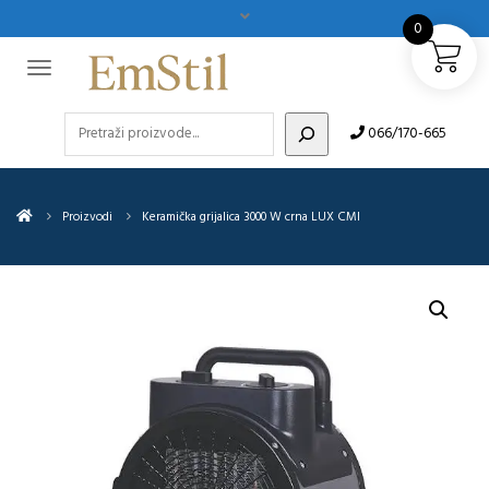
0
Pretraži
066/170-665
Proizvodi
Keramička grijalica 3000 W crna LUX CMI