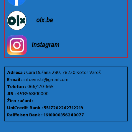
Adresa :
Cara Dušana 280, 78220 Kotor Varoš
E-mail :
infoemstil@gmail.com
Telefon :
066/170-665
JIB :
4513568610000
Žiro računi :
UniCredit Bank : 5517202262712219
Raiffeisen Bank : 1610000356240077