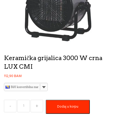
Keramička grijalica 3000 W crna
LUX CMI
112,90
BAM
BiH konvertibilna marka
Keramička
Dodaj u korpu
grijalica
3000
W