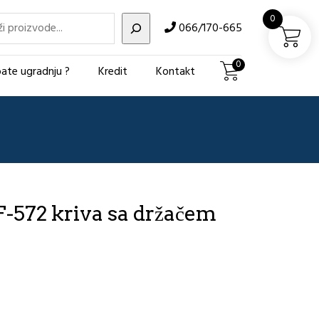
i
0
066/170-665
0
ate ugradnju ?
Kredit
Kontakt
F-572 kriva sa držačem