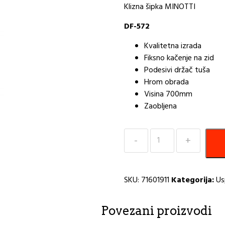
Klizna šipka MINOTTI
DF-572
Kvalitetna izrada
Fiksno kačenje na zid
Podesivi držač tuša
Hrom obrada
Visina 700mm
Zaobljena
Klizna
šipka
DF-
572
SKU:
71601911
Kategorija:
Us
kriva
sa
držačem
Povezani proizvodi
sapuna