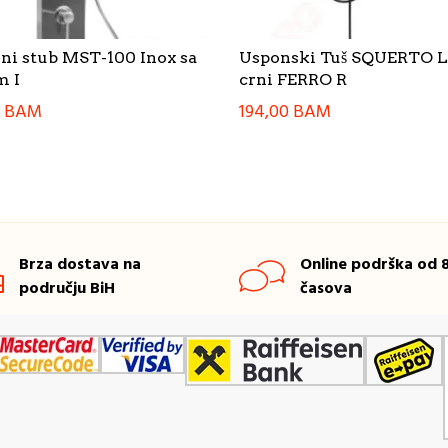
ni stub MST-100 Inox sa
Usponski Tuš SQUERTO 
m I
crni FERRO R
0
BAM
194,00
BAM
Brza dostava na
Online podrška od 8
području BiH
časova