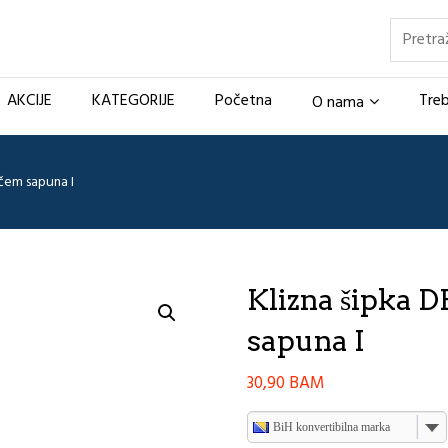
Pretraž
AKCIJE
KATEGORIJE
Početna
Treb
O nama
ačem sapuna I
Klizna šipka D
sapuna I
30,90
BAM
BiH konvertibilna marka