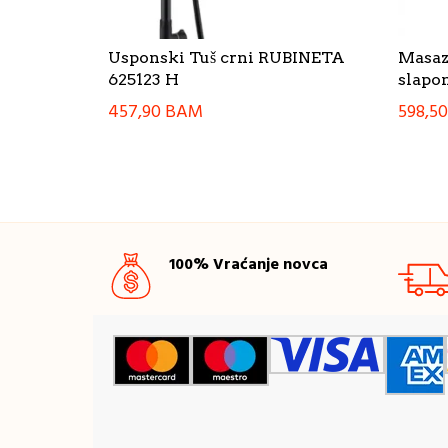
Usponski Tuš crni RUBINETA
Masaz
625123 H
slapo
457,90
BAM
598,5
100% Vraćanje novca