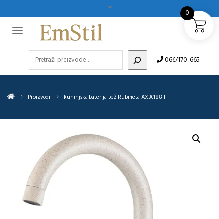
0
Pretraži
066/170-665
Proizvodi
Kuhinjska baterija bež Rubineta AX30188 H