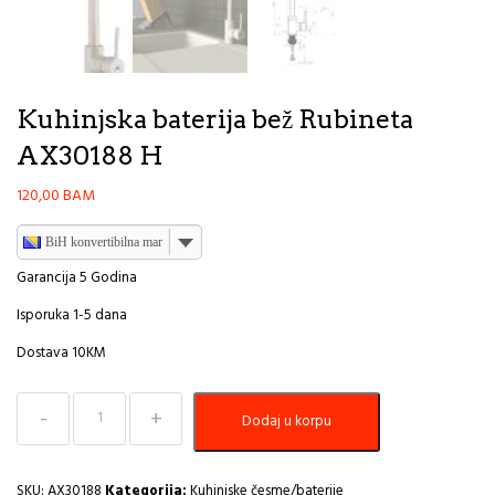
Kuhinjska baterija bež Rubineta
AX30188 H
120,00
BAM
BiH konvertibilna marka
Garancija 5 Godina
Isporuka 1-5 dana
Dostava 10KM
Kuhinjska
Dodaj u korpu
baterija
bež
Rubineta
AX30188
SKU:
AX30188
Kategorija:
Kuhinjske česme/baterije