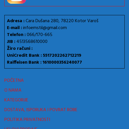
Adresa :
Cara Dušana 280, 78220 Kotor Varoš
E-mail :
infoemstil@gmail.com
Telefon :
066/170-665
JIB :
4513568610000
Žiro računi :
UniCredit Bank : 5517202262712219
Raiffeisen Bank : 1610000356240077
POČETNA
O NAMA
KATEGORIJE
DOSTAVA, ISPORUKA I POVRAT ROBE
POLITIKA PRIVATNOSTI