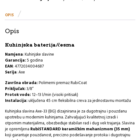
H
količina
OPIS
Opis
Kuhinjska baterija/česma
Namjena
: Kuhinjske slavine
Garancija:
5 godina
EAN
: 4772034004687
Serija
: Axe
Završna obrada:
Polimerni premaz RubiCoat
Priključak:
3/8”
Protok vode:
12–13 l/min (visoki pritisak)
Instalacija:
uključena 45 cm fleksibilna creva za jednostavnu montažu
Kuhinjska slavina Axe-33 (BG) dizajnirana je za dugotrajnu i pouzdanu
upotrebu u modernim kuhinjama. Zahvaljujući kvalitetnoj izradi i
otpornim materijalima, obezbeđuje stabilan rad i dug vek trajanja. Slavina
je opremljena
RubiSTANDARD keramičkim mehanizmom (35 mm)
koji garantuje pouzdanost, precizno podešavanje protoka i dugotrajnu