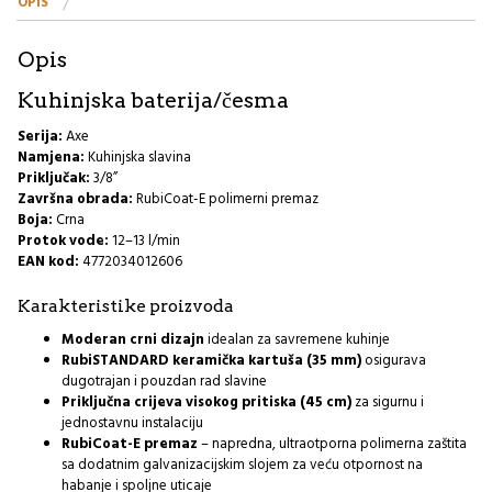
OPIS
Opis
Kuhinjska baterija/česma
Serija:
Axe
Namjena:
Kuhinjska slavina
Priključak:
3/8”
Završna obrada:
RubiCoat-E polimerni premaz
Boja:
Crna
Protok vode:
12–13 l/min
EAN kod:
4772034012606
Karakteristike proizvoda
Moderan crni dizajn
idealan za savremene kuhinje
RubiSTANDARD keramička kartuša (35 mm)
osigurava
dugotrajan i pouzdan rad slavine
Priključna crijeva visokog pritiska (45 cm)
za sigurnu i
jednostavnu instalaciju
RubiCoat-E premaz
– napredna, ultraotporna polimerna zaštita
sa dodatnim galvanizacijskim slojem za veću otpornost na
habanje i spoljne uticaje