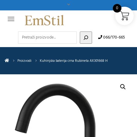
0
Pretraži
066/170-665
Proizvodi
Kuhinjska baterija crna Rubineta AX301668 H