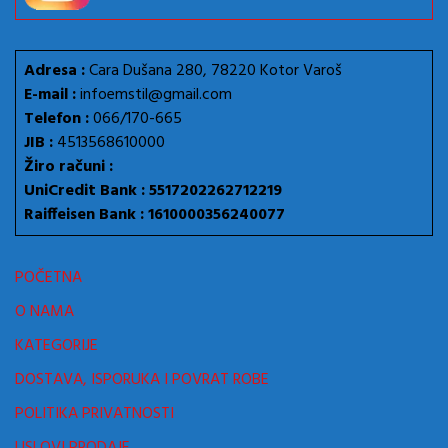
Adresa :
Cara Dušana 280, 78220 Kotor Varoš
E-mail :
infoemstil@gmail.com
Telefon :
066/170-665
JIB :
4513568610000
Žiro računi :
UniCredit Bank : 5517202262712219
Raiffeisen Bank : 1610000356240077
POČETNA
O NAMA
KATEGORIJE
DOSTAVA, ISPORUKA I POVRAT ROBE
POLITIKA PRIVATNOSTI
USLOVI PRODAJE