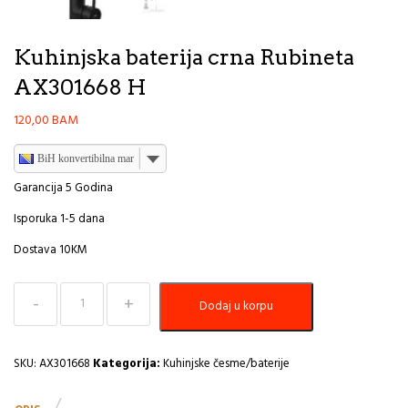
Kuhinjska baterija crna Rubineta
AX301668 H
120,00
BAM
BiH konvertibilna marka
Garancija 5 Godina
Isporuka 1-5 dana
Dostava 10KM
Kuhinjska
Dodaj u korpu
baterija
crna
Rubineta
AX301668
SKU:
AX301668
Kategorija:
Kuhinjske česme/baterije
H
količina