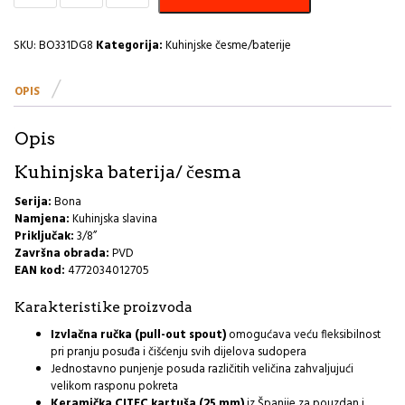
Rubineta
BO331DG8
H
SKU:
BO331DG8
Kategorija:
Kuhinjske česme/baterije
količina
OPIS
Opis
Kuhinjska baterija/ česma
Serija:
Bona
Namjena:
Kuhinjska slavina
Priključak:
3/8”
Završna obrada:
PVD
EAN kod:
4772034012705
Karakteristike proizvoda
Izvlačna ručka (pull-out spout)
omogućava veću fleksibilnost
pri pranju posuđa i čišćenju svih dijelova sudopera
Jednostavno punjenje posuda različitih veličina zahvaljujući
velikom rasponu pokreta
Keramička CITEC kartuša (25 mm)
iz Španije za pouzdan i