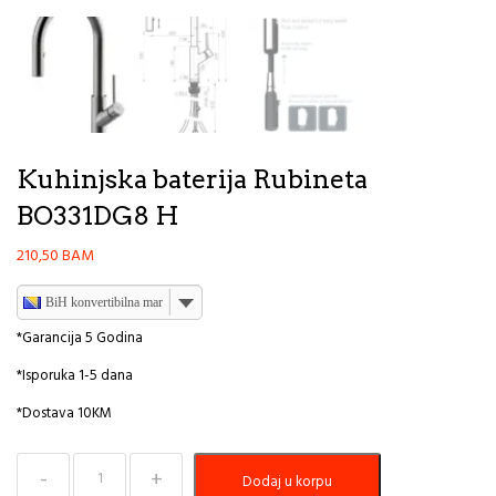
Kuhinjska baterija Rubineta
BO331DG8 H
210,50
BAM
BiH konvertibilna marka
*Garancija 5 Godina
*Isporuka 1-5 dana
*Dostava 10KM
Kuhinjska
Dodaj u korpu
baterija