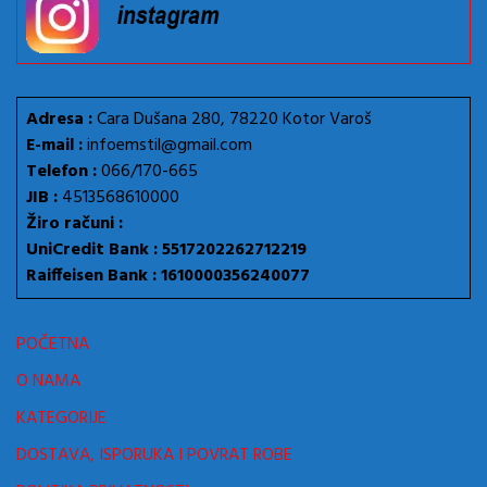
Adresa :
Cara Dušana 280, 78220 Kotor Varoš
E-mail :
infoemstil@gmail.com
Telefon :
066/170-665
JIB :
4513568610000
Žiro računi :
UniCredit Bank : 5517202262712219
Raiffeisen Bank : 1610000356240077
POČETNA
O NAMA
KATEGORIJE
DOSTAVA, ISPORUKA I POVRAT ROBE