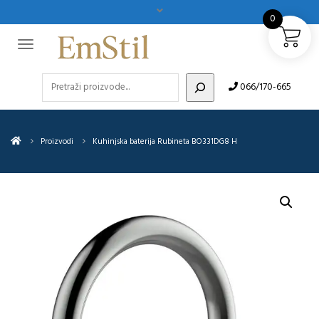
0
Pretraži
066/170-665
Proizvodi
Kuhinjska baterija Rubineta BO331DG8 H