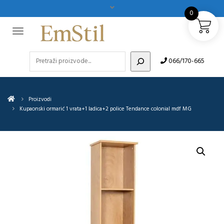
0
Pretraži
066/170-665
Proizvodi
Kupaonski ormarić 1 vrata+1 ladica+2 police Tendance colonial mdf MG