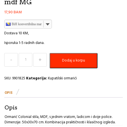
mdf MG
17,90
BAM
BiH konvertibilna marka
Dostava 10 KM,
Isporuka 1-5 radnih dana.
Kupaonski
Dodaj u korpu
ormarić
1
vrata+1
ladica+2
SKU:
9901825
Kategorija:
Kupatilski ormarići
police
Tendance
OPIS
colonial
mdf
MG
Opis
količina
Ormarić Colonial stila, MDF, s jednim vratom, ladicom i dvije police.
Dimenzije: 50x30x70 cm. Kombinacija praktičnosti i klasičnog izgleda.