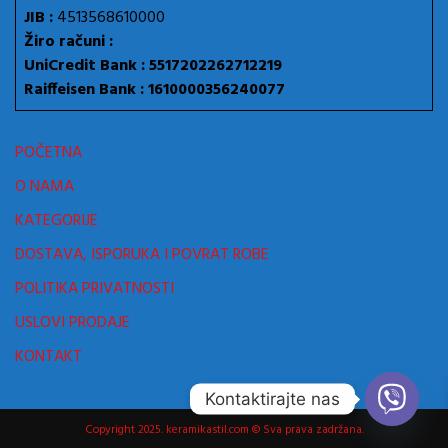
JIB :
4513568610000
Žiro računi :
UniCredit Bank : 5517202262712219
Raiffeisen Bank : 1610000356240077
POČETNA
O NAMA
KATEGORIJE
DOSTAVA, ISPORUKA I POVRAT ROBE
POLITIKA PRIVATNOSTI
USLOVI PRODAJE
KONTAKT
Kontaktirajte nas
Copyright 2025. keramikastil.com © Sva prava zadržana.