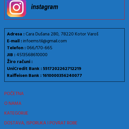
Adresa :
Cara Dušana 280, 78220 Kotor Varoš
E-mail :
infoemstil@gmail.com
Telefon :
066/170-665
JIB :
4513568610000
Žiro računi :
UniCredit Bank : 5517202262712219
Raiffeisen Bank : 1610000356240077
POČETNA
O NAMA
KATEGORIJE
DOSTAVA, ISPORUKA I POVRAT ROBE