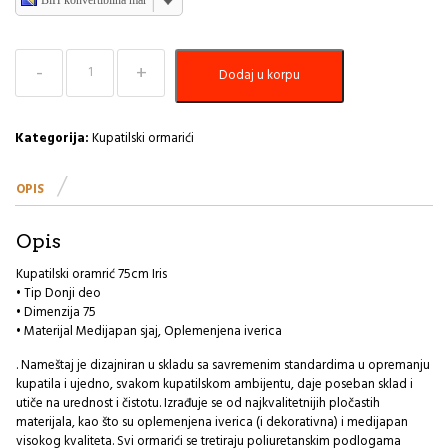
Kupatilski
Dodaj u korpu
oramrić
75cm
Iris
KJ
Kategorija:
Kupatilski ormarići
količina
OPIS
Opis
Kupatilski oramrić 75cm Iris
• Tip Donji deo
• Dimenzija 75
• Materijal Medijapan sjaj, Oplemenjena iverica
. Nameštaj je dizajniran u skladu sa savremenim standardima u opremanju
kupatila i ujedno, svakom kupatilskom ambijentu, daje poseban sklad i
utiče na urednost i čistotu. Izrađuje se od najkvalitetnijih pločastih
materijala, kao što su oplemenjena iverica (i dekorativna) i medijapan
visokog kvaliteta. Svi ormarići se tretiraju poliuretanskim podlogama