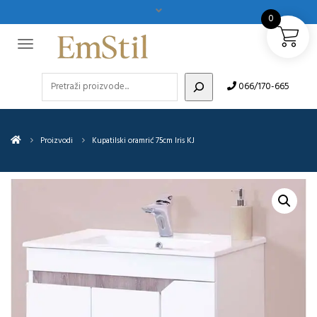
0
Pretraži
066/170-665
Proizvodi
Kupatilski oramrić 75cm Iris KJ