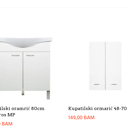
ilski oramrić 80cm
Kupatilski ormarić 48-7
ros MP
149,00
BAM
0
BAM