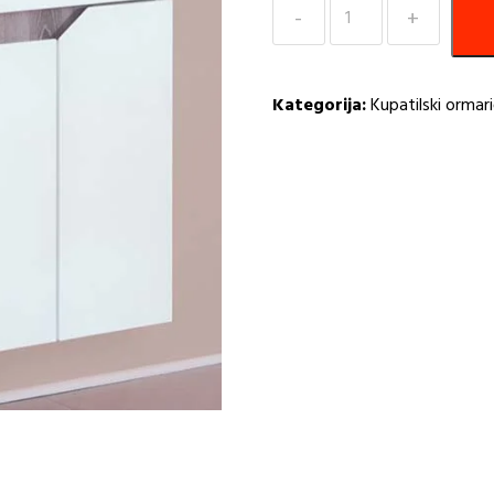
Kupatilski
ormarić
60cm
Iris
Kategorija:
Kupatilski ormari
KJ
količina