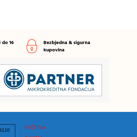
 do 16
Bezbjedna & sigurna
kupovina
POČETNA
78220