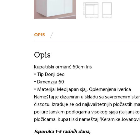
OPIS
Opis
Kupatilski ormarić 60cm Iris
• Tip Donji deo
• Dimenzija 60
• Materijal Medijapan sjaj, Oplemenjena iverica
Nameštaj je dizajniran u skladu sa savremenim sta
čistotu. Izrađuje se od najkvalitetnijih pločastih ma
poliuretanskim podlogama visokog sjaja italijansko
pločicama. Kupatilski nameštaj “Keramike Jovanovi
Isporuka 1-5 radnih dana,