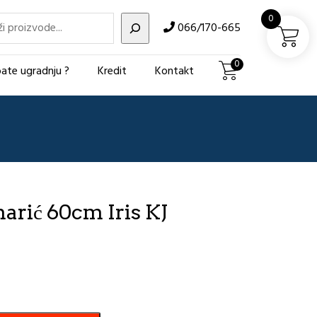
i
0
066/170-665
0
ate ugradnju ?
Kredit
Kontakt
arić 60cm Iris KJ