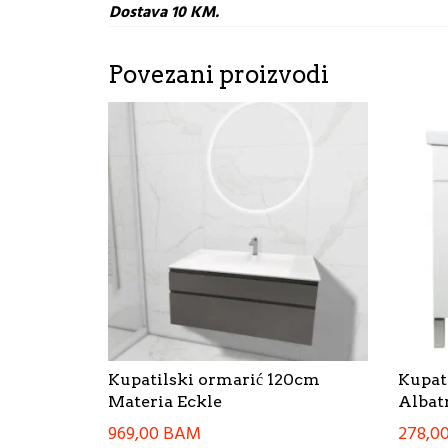
Dostava 10 KM.
Povezani proizvodi
Kupatilski ormarić 120cm
Kupat
Materia Eckle
Albat
969,00
BAM
278,0