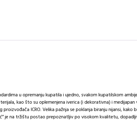
ndardima u opremanju kupatila i ujedno, svakom kupatilskom ambijen
terijala, kao što su oplemenjena iverica (i dekorativna) i medijapan v
g proizvođača ICRO. Velika pažnja se poklanja biranju nijansi, kak
ć” je na tržištu postao prepoznatljiv po visokom kvalitetu, dopad