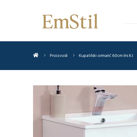
Proizvodi
Kupatilski ormarić 60cm Iris KJ