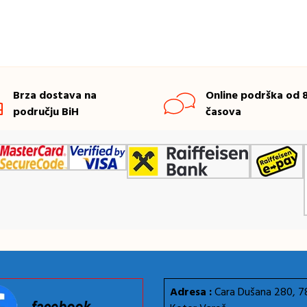
Brza dostava na
Online podrška od 8
području BiH
časova
Adresa :
Cara Dušana 280, 