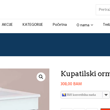
Pretraž
AKCIJE
KATEGORIJE
Početna
Treb
O nama
Kupatilski orm
308,00
BAM
BiH konvertibilna marka