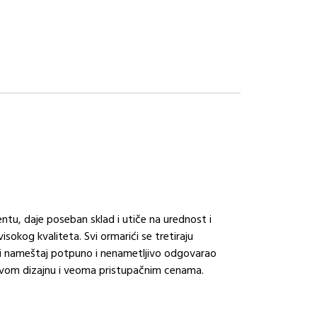
tu, daje poseban sklad i utiče na urednost i
isokog kvaliteta. Svi ormarići se tretiraju
o bi nameštaj potpuno i nenametljivo odgovarao
ljivom dizajnu i veoma pristupačnim cenama.