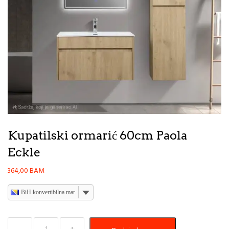
Kupatilski ormarić 60cm Paola
Eckle
364,00
BAM
BiH konvertibilna marka
Kupatilski