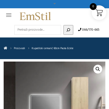
0
Pretraži
066/170-665
Proizvodi
Kupatilski ormarić 60cm Paola Eckle