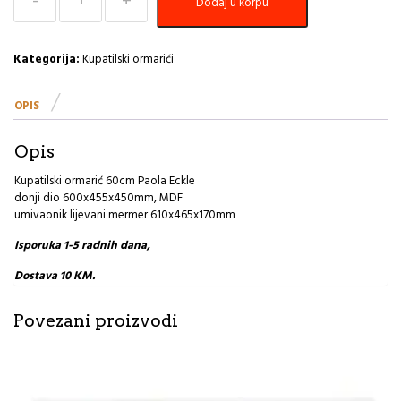
Dodaj u korpu
ormarić
60cm
Paola
Eckle
Kategorija:
Kupatilski ormarići
količina
OPIS
Opis
Kupatilski ormarić 60cm Paola Eckle
donji dio 600x455x450mm, MDF
umivaonik lijevani mermer 610x465x170mm
Isporuka 1-5 radnih dana,
Dostava 10 KM.
Povezani proizvodi