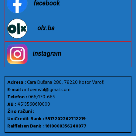
Adresa :
Cara Dušana 280, 78220 Kotor Varoš
E-mail :
infoemstil@gmail.com
Telefon :
066/170-665
JIB :
4513568610000
Žiro računi :
UniCredit Bank : 5517202262712219
Raiffeisen Bank : 1610000356240077