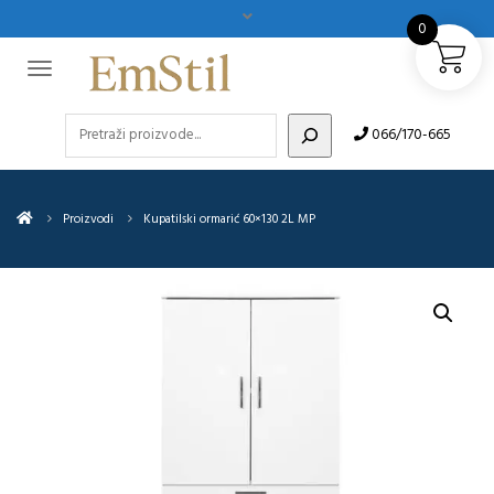
0
Pretraži
066/170-665
Proizvodi
Kupatilski ormarić 60×130 2L MP