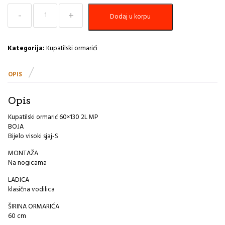
Kupatilski
Dodaj u korpu
ormarić
60×130
2L
MP
Kategorija:
Kupatilski ormarići
količina
OPIS
Opis
Kupatilski ormarić 60×130 2L MP
BOJA
Bijelo visoki sjaj-S
MONTAŽA
Na nogicama
LADICA
klasična vodilica
ŠIRINA ORMARIĆA
60 cm