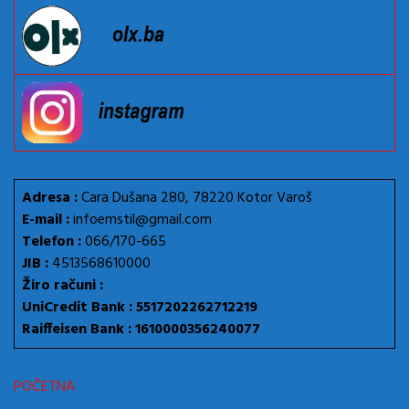
Adresa :
Cara Dušana 280, 78220 Kotor Varoš
E-mail :
infoemstil@gmail.com
Telefon :
066/170-665
JIB :
4513568610000
Žiro računi :
UniCredit Bank : 5517202262712219
Raiffeisen Bank : 1610000356240077
POČETNA