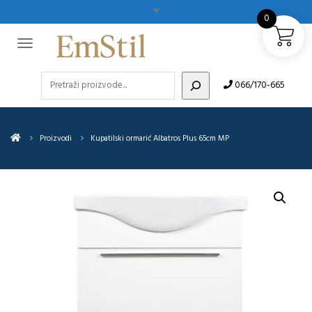
0
Pretraži
066/170-665
Proizvodi
Kupatilski ormarić Albatros Plus 65cm MP