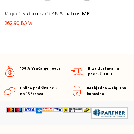
Kupatilski ormarić 45 Albatros MP
262,90
BAM
100% Vraćanje novca
Brza dostava na
području BiH
Online podrška od 8
Bezbjedna & sigurna
do 16 časova
kupovina