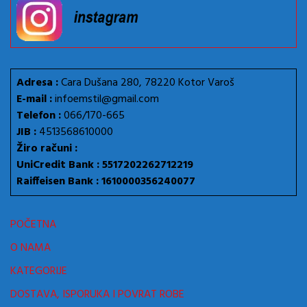
Adresa :
Cara Dušana 280, 78220 Kotor Varoš
E-mail :
infoemstil@gmail.com
Telefon :
066/170-665
JIB :
4513568610000
Žiro računi :
UniCredit Bank : 5517202262712219
Raiffeisen Bank : 1610000356240077
POČETNA
O NAMA
KATEGORIJE
DOSTAVA, ISPORUKA I POVRAT ROBE