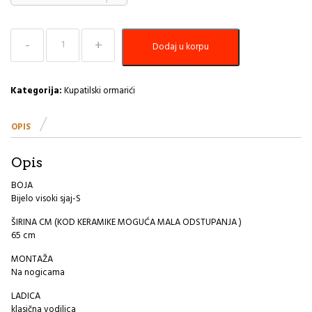
Kupatilski
Dodaj u korpu
ormarić
Albatros
Plus
65cm
Kategorija:
Kupatilski ormarići
MP
količina
OPIS
Opis
BOJA
Bijelo visoki sjaj-S
ŠIRINA CM (KOD KERAMIKE MOGUĆA MALA ODSTUPANJA )
65 cm
MONTAŽA
Na nogicama
LADICA
klasična vodilica