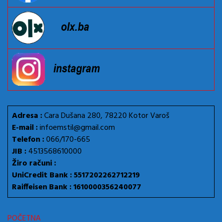
Adresa :
Cara Dušana 280, 78220 Kotor Varoš
E-mail :
infoemstil@gmail.com
Telefon :
066/170-665
JIB :
4513568610000
Žiro računi :
UniCredit Bank : 5517202262712219
Raiffeisen Bank : 1610000356240077
POČETNA