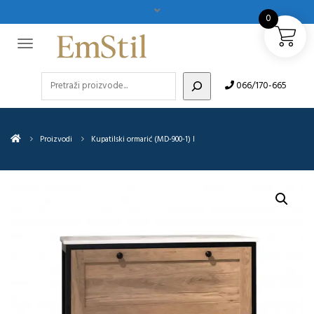
0
Pretraži
066/170-665
Proizvodi
Kupatilski ormarić (MD-900-1) I