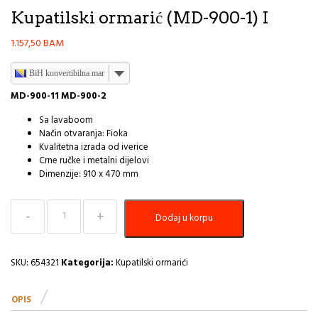
Kupatilski ormarić (MD-900-1) I
1.157,50
BAM
BiH konvertibilna marka
MD-900-11 MD-900-2
Sa lavaboom
Način otvaranja: Fioka
Kvalitetna izrada od iverice
Crne ručke i metalni dijelovi
Dimenzije: 910 x 470 mm
Kupatilski
Dodaj u korpu
ormarić
(MD-
900-
1)
SKU:
654321
Kategorija:
Kupatilski ormarići
I
količina
OPIS