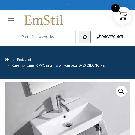
0
Pretraži
066/170-665
Proizvodi
Kupatilski ormarić PVC sa umivaonikom baza Q-60 QILONG HE