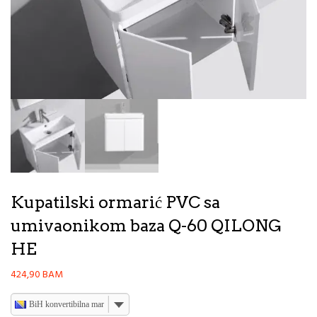
Kupatilski ormarić PVC sa
umivaonikom baza Q-60 QILONG
HE
424,90
BAM
BiH konvertibilna marka