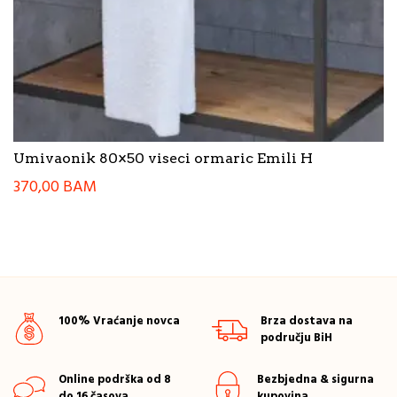
Umivaonik 80×50 viseci ormaric Emili H
370,00
BAM
100% Vraćanje novca
Brza dostava na
području BiH
Online podrška od 8
Bezbjedna & sigurna
do 16 časova
kupovina