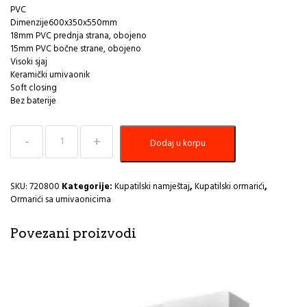
PVC
Dimenzije600x350x550mm
18mm PVC prednja strana, obojeno
15mm PVC bočne strane, obojeno
Visoki sjaj
Keramički umivaonik
Soft closing
Bez baterije
Kupatilski
Dodaj u korpu
ormarić
PVC
sa
umivaonikom
SKU:
720800
Kategorije:
Kupatilski namještaj
,
Kupatilski ormarići
,
baza
Ormarići sa umivaonicima
Q-
60
Povezani proizvodi
QILONG
HE
količina