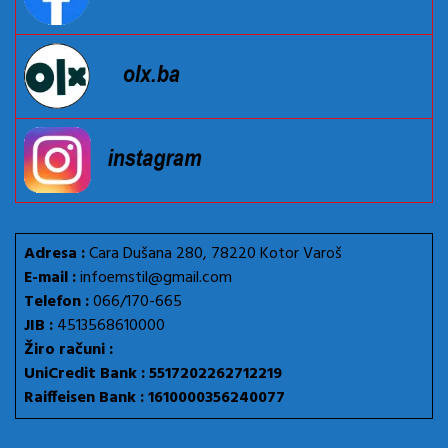
Adresa :
Cara Dušana 280, 78220 Kotor Varoš
E-mail :
infoemstil@gmail.com
Telefon :
066/170-665
JIB :
4513568610000
Žiro računi :
UniCredit Bank : 5517202262712219
Raiffeisen Bank : 1610000356240077