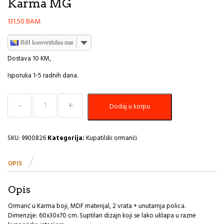
Karma MG
131,50
BAM
BiH konvertibilna marka
Dostava 10 KM,
Isporuka 1-5 radnih dana.
Kupatilski
Dodaj u korpu
ormarić
sa
2vrata
+
SKU:
9900826
Kategorija:
Kupatilski ormarići
unutarnja
polica
OPIS
mdf
Tendance
Karma
Opis
MG
količina
Ormarić u Karma boji, MDF materijal, 2 vrata + unutarnja polica.
Dimenzije: 60x30x70 cm. Suptilan dizajn koji se lako uklapa u razne