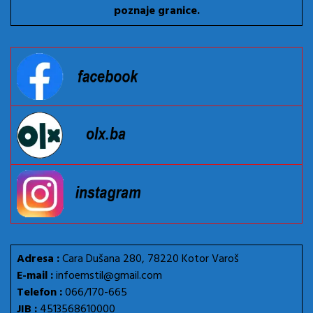
poznaje granice.
Adresa :
Cara Dušana 280, 78220 Kotor Varoš
E-mail :
infoemstil@gmail.com
Telefon :
066/170-665
JIB :
4513568610000