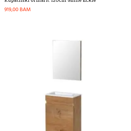
Kupatilski ormarić 120cm Smile Eckle
919,00
BAM