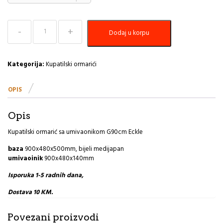
Kupatilski
Dodaj u korpu
ormarić
sa
umivaonikom
G90cm
Kategorija:
Kupatilski ormarići
Eckle
količina
OPIS
Opis
Kupatilski ormarić sa umivaonikom G90cm Eckle
baza
900x480x500mm, bijeli medijapan
umivaoinik
900x480x140mm
Isporuka 1-5 radnih dana,
Dostava 10 KM.
Povezani proizvodi