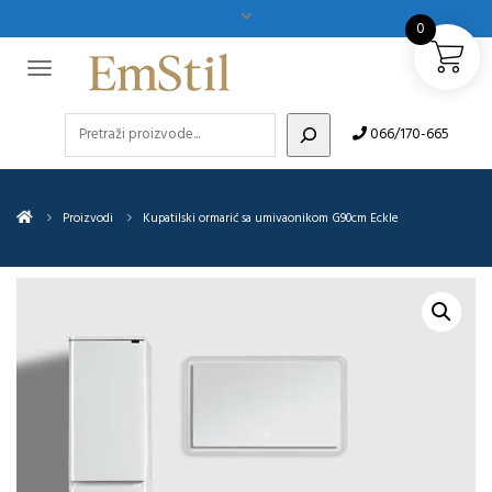
0
Pretraži
066/170-665
Proizvodi
Kupatilski ormarić sa umivaonikom G90cm Eckle