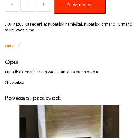
Dodaj u korpu
ormaric
sa
umivaonikom
Klara
SKU:
K1266
Kategorije:
Kupatilski namještaj
,
Kupatilski ormarići
,
Ormarići
60cm
sa umivaonicima
drvo
R
OPIS
količina
Opis
Kupatilski ormaric sa umivaonikom Klara 60cm drvo R
ShowerLux
Povezani proizvodi