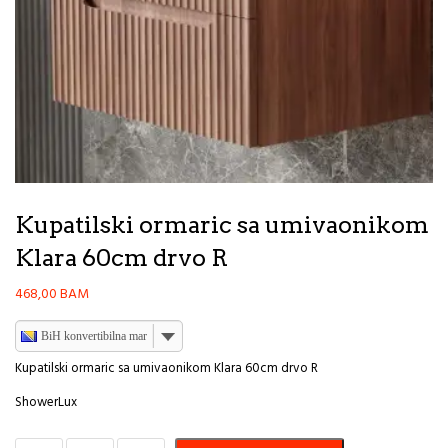
Kupatilski ormaric sa umivaonikom
Klara 60cm drvo R
468,00
BAM
BiH konvertibilna marka
Kupatilski ormaric sa umivaonikom Klara 60cm drvo R
ShowerLux
Kupatilski