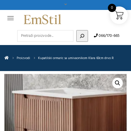
0
Pretraži
066/170-665
Proizvodi
Kupatilski ormaric sa umivaonikom Klara 60cm drvo R