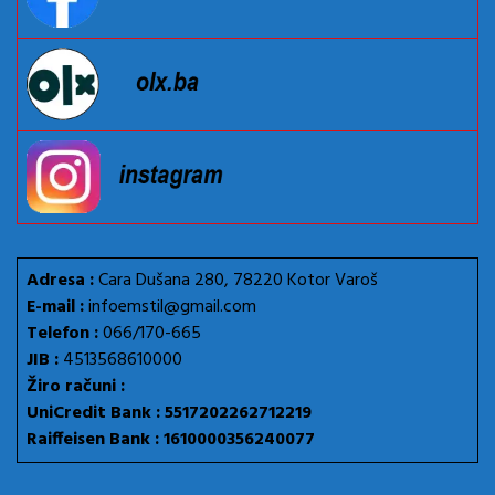
Adresa :
Cara Dušana 280, 78220 Kotor Varoš
E-mail :
infoemstil@gmail.com
Telefon :
066/170-665
JIB :
4513568610000
Žiro računi :
UniCredit Bank : 5517202262712219
Raiffeisen Bank : 1610000356240077