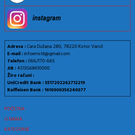
Adresa :
Cara Dušana 280, 78220 Kotor Varoš
E-mail :
infoemstil@gmail.com
Telefon :
066/170-665
JIB :
4513568610000
Žiro računi :
UniCredit Bank : 5517202262712219
Raiffeisen Bank : 1610000356240077
POČETNA
O NAMA
KATEGORIJE