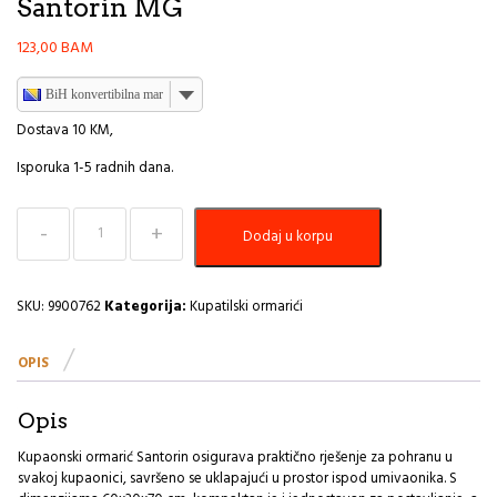
Santorin MG
123,00
BAM
BiH konvertibilna marka
Dostava 10 KM,
Isporuka 1-5 radnih dana.
Kupatilski
Dodaj u korpu
ormarić
za
ispod
umivaonika
SKU:
9900762
Kategorija:
Kupatilski ormarići
mdf
bijeli
OPIS
Tendance
Santorin
MG
Opis
količina
Kupaonski ormarić Santorin osigurava praktično rješenje za pohranu u
svakoj kupaonici, savršeno se uklapajući u prostor ispod umivaonika. S