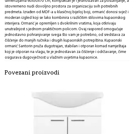
dimenzijama 60x30x70 cm, kompaktan je i jednostavan za postavljanje, a
istovremeno nudi dovoljno prostora za organizaciju svih potrebnih
predmeta. Izrađen od MDF-a u klasičnoj bijeloj boji, ormarić donosi svjež i
moderan izgled koji se lako kombinira s različitim stilovima kupaonskog
interijera. Ormarić je opremljen s dvokrilnim vratima, koja otkrivaju
unutrašnjost s jednom praktičnom policom. Ovaj raspored omogućuje
jednostavno pohranjivanje svega što vam je potrebno, od sredstava za
čišćenje do manjih ručnika i drugih kupaonskih potrepština. Kupaonski
ormarić Santorin pruža dugotrajan, stabilan i otporan komad namještaja
koji je otporan na vlagu, te je jednostavan za čišćenje i održavanje, čime
osigurava dugovječnost u vlažnim uvjetima kupaonice.
Povezani proizvodi