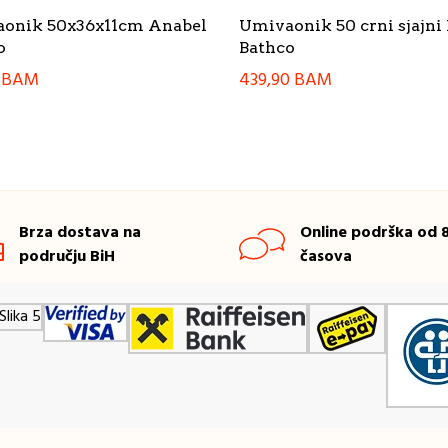
onik 50x36x11cm Anabel
Umivaonik 50 crni sjajni
o
Bathco
0
BAM
439,90
BAM
Brza dostava na
Online podrška od 8
području BiH
časova