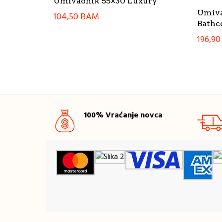
Umivaonik 55×30 Luxury
Umiva
104,50
BAM
Bathc
196,9
100% Vraćanje novca