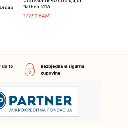
Umivaonik 40 crni sjajni
Bathco 4116
 Dinan
372,90
BAM
 do 16
Bezbjedna & sigurna
kupovina