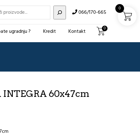
i
0
066/170-665
0
ate ugradnju ?
Kredit
Kontakt
A INTEGRA 60x47cm
47cm