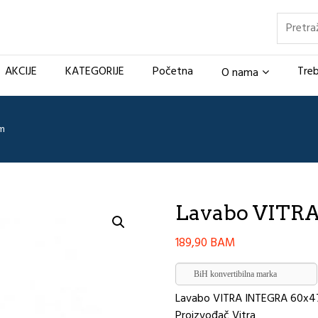
Pretraž
AKCIJE
KATEGORIJE
Početna
Treb
O nama
m
Lavabo VITR
189,90
BAM
BiH konvertibilna marka
Lavabo VITRA INTEGRA 60x
Proizvođač Vitra