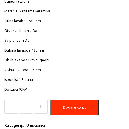
Ugradnja Zidna
Materijal Sanitarna keramika
Širina lavaboa 630mm
Otvor za bateriju Da
Sa prelivom Da
Dubina lavaboa 485mm
Oblik lavaboa Pravougaoni
Visina lavaboa 185mm
Isporuka 1-3 dana
Dostava 10KM
Lavabo
Dodaj u korpu
VITRA
SENTO
63×48,5cm
količina
Kategorija:
Umivaonici