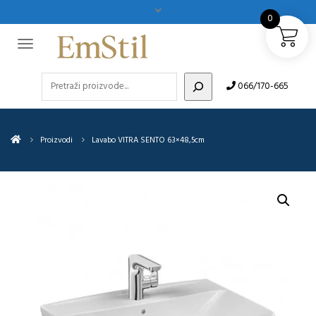
0
Pretraži
066/170-665
Proizvodi
Lavabo VITRA SENTO 63×48,5cm