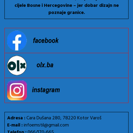
cijele Bosne i Hercegovine – jer dobar dizajn ne
poznaje granice.
Adresa :
Cara Dušana 280, 78220 Kotor Varoš
E-mail :
infoemstil@gmail.com
Telefon :
066/170-665