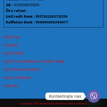
JIB :
4513568610000
Žiro računi :
UniCredit Bank : 5517202262712219
Raiffeisen Bank : 1610000356240077
POČETNA
O NAMA
KATEGORIJE
DOSTAVA, ISPORUKA I POVRAT ROBE
POLITIKA PRIVATNOSTI
USLOVI PRODAJE
KONTAKT
Kontaktirajte nas
Copyright 2025. keramikastil.com © Sva prava zadržana.