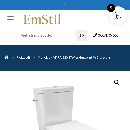
0
Pretraži
066/170-665
Proizvodi
Monoblok VITRA S20 BTW sa duroplast WC daskom I