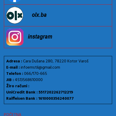
Adresa :
Cara Dušana 280, 78220 Kotor Varoš
E-mail :
infoemstil@gmail.com
Telefon :
066/170-665
JIB :
4513568610000
Žiro računi :
UniCredit Bank : 5517202262712219
Raiffeisen Bank : 1610000356240077
POČETNA