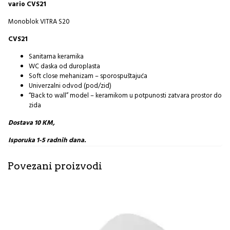
vario CVS21
Monoblok VITRA S20
CVS21
Sanitarna keramika
WC daska od duroplasta
Soft close mehanizam – sporospuštajuća
Univerzalni odvod (pod/zid)
“Back to wall” model – keramikom u potpunosti zatvara prostor do
zida
Dostava 10 KM,
Isporuka 1-5 radnih dana.
Povezani proizvodi