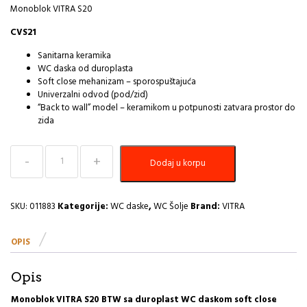
Monoblok VITRA S20
CVS21
Sanitarna keramika
WC daska od duroplasta
Soft close mehanizam – sporospuštajuća
Univerzalni odvod (pod/zid)
“Back to wall” model – keramikom u potpunosti zatvara prostor do
zida
Monoblok
Dodaj u korpu
VITRA
S20
BTW
sa
SKU:
011883
Kategorije:
WC daske
,
WC Šolje
Brand:
VITRA
duroplast
WC
OPIS
daskom
I
količina
Opis
Monoblok VITRA S20 BTW sa duroplast WC daskom soft close