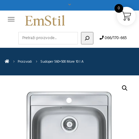
0
Pretraži
066/170-665
Proizvodi
Sudoper 560×500 More 10 I A