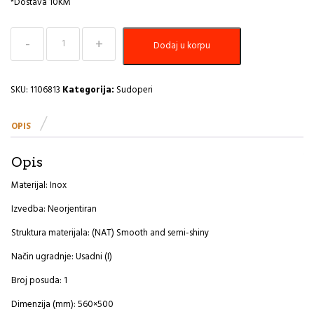
*Dostava 10KM
Sudoper
Dodaj u korpu
560x500
More
10
I
SKU:
1106813
Kategorija:
Sudoperi
A
količina
OPIS
Opis
Materijal: Inox
Izvedba: Neorjentiran
Struktura materijala: (NAT) Smooth and semi-shiny
Način ugradnje: Usadni (I)
Broj posuda: 1
Dimenzija (mm): 560×500