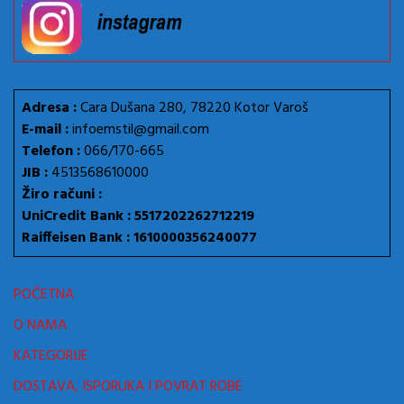
Adresa :
Cara Dušana 280, 78220 Kotor Varoš
E-mail :
infoemstil@gmail.com
Telefon :
066/170-665
JIB :
4513568610000
Žiro računi :
UniCredit Bank : 5517202262712219
Raiffeisen Bank : 1610000356240077
POČETNA
O NAMA
KATEGORIJE
DOSTAVA, ISPORUKA I POVRAT ROBE