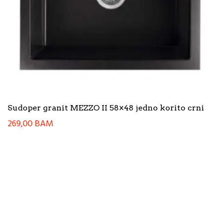
Sudoper granit MEZZO II 58×48 jedno korito crni
269,00
BAM