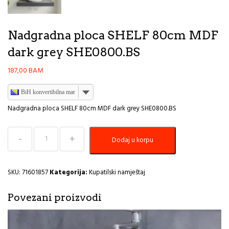
Nadgradna ploca SHELF 80cm MDF
dark grey SHE0800.BS
187,00
BAM
BiH konvertibilna marka
Nadgradna ploca SHELF 80cm MDF dark grey SHE0800.BS
Nadgradna
Dodaj u korpu
ploca
SHELF
80cm
MDF
SKU:
71601857
Kategorija:
Kupatilski namještaj
dark
grey
Povezani proizvodi
SHE0800.BS
količina