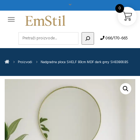
0
Pretraži
066/170-665
Proizvodi
Nadgradna ploca SHELF 80cm MDF dark grey SHE0800.BS