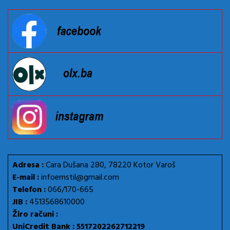
Adresa :
Cara Dušana 280, 78220 Kotor Varoš
E-mail :
infoemstil@gmail.com
Telefon :
066/170-665
JIB :
4513568610000
Žiro računi :
UniCredit Bank : 5517202262712219